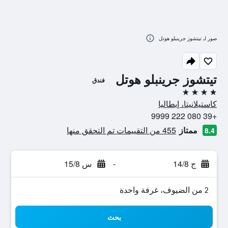
صور لـ تيتشوز جرينبلو هوتل
تيتشوز جرينبلو هوتل
فندق
4 نجوم
كاستيلانيتا، إيطاليا
+39 080 222 9999
ممتاز
455 من التقييمات تم التحقق منها
8.4
ج 14/8
-
س 15/8
2 من الضيوف، غرفة واحدة
بحث