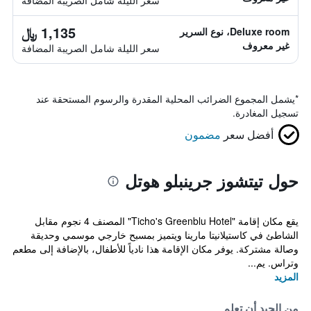
سعر الليلة شامل الصريبة المضافة
1,135 ﷼
Deluxe room، نوع السرير
غير معروف
سعر الليلة شامل الصريبة المضافة
*
يشمل المجموع الضرائب المحلية المقدرة والرسوم المستحقة عند
تسجيل المغادرة.
أفضل سعر
مضمون
حول تيتشوز جرينبلو هوتل
يقع مكان إقامة "Ticho's Greenblu Hotel" المصنف 4 نجوم مقابل
الشاطئ في كاستيلانيتا مارينا ويتميز بمسبح خارجي موسمي وحديقة
وصالة مشتركة. يوفر مكان الإقامة هذا نادياً للأطفال، بالإضافة إلى مطعم
وتراس. يم...
المزيد
من الجيد أن تعلم