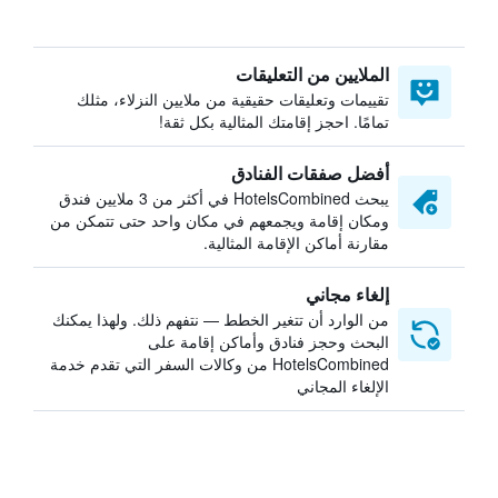
الملايين من التعليقات
تقييمات وتعليقات حقيقية من ملايين النزلاء، مثلك
تمامًا. احجز إقامتك المثالية بكل ثقة!
أفضل صفقات الفنادق
يبحث HotelsCombined في أكثر من 3 ملايين فندق
ومكان إقامة ويجمعهم في مكان واحد حتى تتمكن من
مقارنة أماكن الإقامة المثالية.
إلغاء مجاني
من الوارد أن تتغير الخطط — نتفهم ذلك. ولهذا يمكنك
البحث وحجز فنادق وأماكن إقامة على
HotelsCombined من وكالات السفر التي تقدم خدمة
الإلغاء المجاني