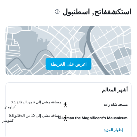
استكشففاتح, اسطنبول
اعرض على الخريطة
أشهر المعالم
مسافة مشي إلى 3 من الدقائق
0.3
مسجد شاه زاده
كيلومتر
مسافة مشي إلى 10 من الدقائق
0.8
Suleiman the Magnificent's Mausoleum
كيلومتر
إظهار المزيد