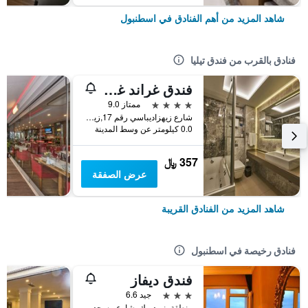
شاهد المزيد من أهم الفنادق في اسطنبول
فنادق بالقرب من فندق تيليا
فندق غراند غيلسوي أولد سيتي
4 نجوم
ممتاز 9.0
شارع زيهزاديباسي رقم 17,زيهزاديباسي, اسطنبول, تركيا
0.0 كيلومتر عن وسط المدينة
357 ﷼
عرض الصفقة
شاهد المزيد من الفنادق القريبة
فنادق رخيصة في اسطنبول
فندق ديفاز
3 نجوم
جيد 6.6
منطقة بنبرديرك, شارع مسجد كاتب سنان رقم 31, اسطنبول, تركيا