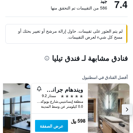
7.4
جيد
586 من التقييمات تم التحقق منها
لم يتم العثور على تقييمات. حاول إزالة مرشح أو تغيير بحثك أو
مسح كل شيء لعرض التقييمات.
فنادق مشابهة لـ فندق تيليا
أفضل الفنادق في اسطنبول
ويندهام جراند إسطنبول ليفينت
5 نجوم
ممتاز 9.2
منطقة إيسانتيبي,شارع بويوكديري 177-183 شيشلي, اسطنبول, تركيا
0.0 كيلومتر عن وسط المدينة
598 ﷼
عرض الصفقة