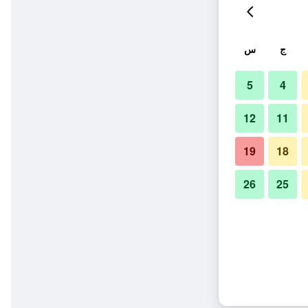
ج
س
5
4
12
11
19
18
26
25