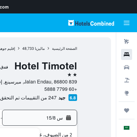
.com
رحلات طيران
الصفحة الرئيسية
ماليزيا
48,733
إقليم جوهو
فنادق
Hotel Timotel
سيارات
فندق
2 نجمتين
حزم العروض
839 Jalan Endau, 86800, ميرسينغ, إقليم جوهور, ماليزيا
+60 7799 5888
استكشاف
جيد
247 من التقييمات تم التحقق منها
6.8
رحلات
س 15/8
-
العَرَبِيَّة
2 من الضيوف، غرفة واحدة