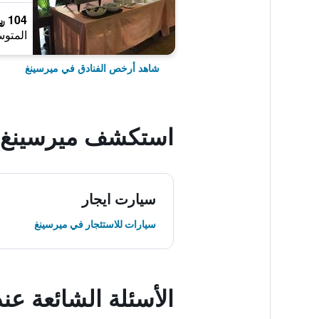
104 ﷼
المتوس
شاهد أرخص الفنادق في ميرسينغ
استكشف ميرسينغ
سيارت ايجار
سيارات للاستئجار في ميرسينغ
الأسئلة الشائعة عند حجز otel