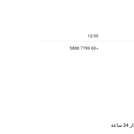
12:00
+60 7799 5888
اعة