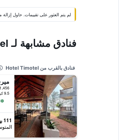
لم يتم العثور على تقييمات. حاول إزال
فنادق مشابهة لـ Hotel Timotel
فنادق بالقرب من Hotel Timotel
مير
456, Kampung Air Papan Laut, ميرسينغ, ماليزيا
9.5 كيلومتر عن وسط المدينة
111 ﷼
المتوس