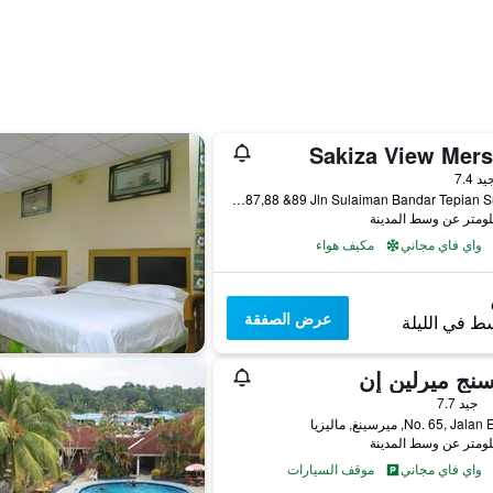
Sakiza View Mers
واحدة
يد 7.4
No 87,88 &89 Jln Sulaiman Bandar Tepian Sungai, ميرسينغ, ماليزيا
واي فاي مجاني
مكيف هواء
عرض الصفقة
ط في الليلة
نج ميرلين إن
جيد 7.7
No. 65, J, ميرسينغ, ماليزيا
واي فاي مجاني
موقف السيارات