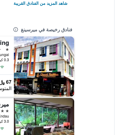
شاهد المزيد من الفنادق القريبة
فنادق رخيصة في ميرسينغ
ing
نجمة 
ج
0.3 كيلومتر عن وسط المدينة
67 ﷼
المتوس
ميرس
2 نجمتين
alan Endau
3.0 كيلومتر عن وسط المدينة