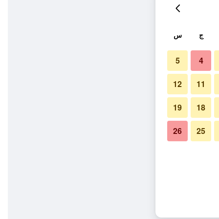
ج
س
5
4
12
11
19
18
26
25