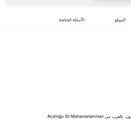
الموقع
الأسئلة الشائعة
يقع النزل ضمن مسافة قصيرة مشياً من Penang Ferry Terminal، ويوفر لضيوفه قاعدة مناسبة خلال زيارة مدينة جورج تاون. بالقرب من Arulmigu Sri Mahamariamman