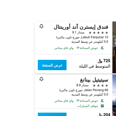
فندق إيسترن آند أورينتال
5 نجوم
ممتاز 9.1
10 Lebuh Farquhar, جورج تاون, ماليزيا
0.0 كيلومتر عن وسط المدينة
حوض السباحة
واي فاي مجاني
725 ﷼
عرض الصفقة
المتوسط في الليلة
سيتيتيل بينانغ
4 نجوم
ممتاز 8.9
66 Jalan Penang, جورج تاون, ماليزيا
0.0 كيلومتر عن وسط المدينة
حوض السباحة
واي فاي مجاني
موقف السيارات
204 ﷼