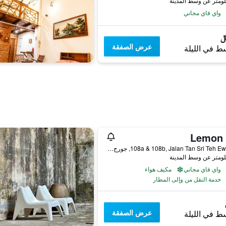
واي فاي مجاني
عرض الصفقة
ط في الليلة
Lemon 
108a & 108b, Jalan Tan Sri Teh Ewe Lim, جورج تاون, ماليزيا
واي فاي مجاني
مكيف هواء
خدمة النقل من وإلى المطار
عرض الصفقة
ط في الليلة