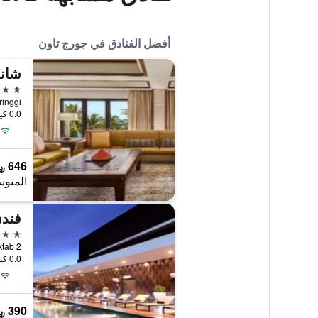
أفضل الفنادق في جورج تاون
شانغ
5 نجوم
tu Feringgi
0.0 كيلومتر عن وسط المدينة
646 ﷼
المتوس
فند
5 نجوم
2 Persiaran Maktab, جورج تاون, ماليزيا
0.0 كيلومتر عن وسط المدينة
390 ﷼