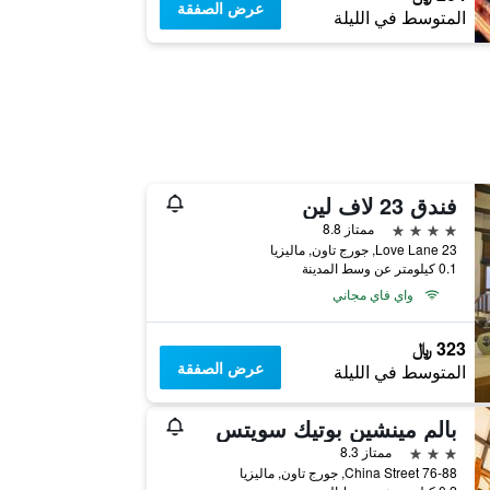
عرض الصفقة
المتوسط في الليلة
فندق 23 لاف لين
4 نجوم
ممتاز 8.8
23 Love Lane, جورج تاون, ماليزيا
0.1 كيلومتر عن وسط المدينة
واي فاي مجاني
323 ﷼
عرض الصفقة
المتوسط في الليلة
بالم مينشين بوتيك سويتس
3 نجوم
ممتاز 8.3
76-88 China Street, جورج تاون, ماليزيا