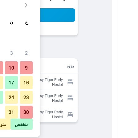
بح
ح
ن
3
2
مزود
10
9
Provider for Tipsy Tiger Party
17
16
Hostel
Provider for Tipsy Tiger Party
24
23
Hostel
31
30
Provider for Tipsy Tiger Party
Hostel
منخفض
متو