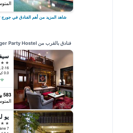
المتوس
شاهد المزيد من أهم الفنادق في جورج ت
فنادق بالقرب من Tipsy Tiger Party Hostel
سيفي
4 نجوم
 Lane, 2-16
0.0 كيلومتر عن وسط المدينة
583 ﷼
المتوس
يو ل
3 نجوم
7 Love Lane, جورج تاون, ماليزيا