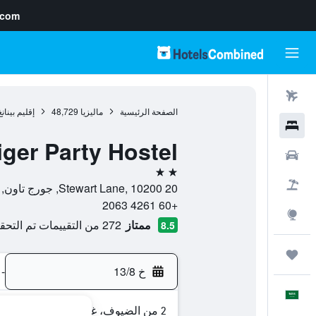
.com
رحلات طيران
الصفحة الرئيسية
ماليزيا
48,729
إقليم بينانغ
فنادق
iger Party Hostel
سيارات
2 نجمتين
حزم العروض
20 Stewart Lane, 10200, جورج تاون, إقليم بينانغ, ماليزيا
+60 4261 2063
استكشاف
ممتاز
272 من التقييمات تم التحقق منها
8.5
رحلات
خ 13/8
-
العَرَبِيَّة
2 من الضيوف، غرفة واحدة