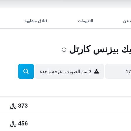
 عن
التقييمات
فنادق مشابهة
ك بيزنس كارتل
2 من الضيوف، غرفة واحدة
373 ﷼
456 ﷼