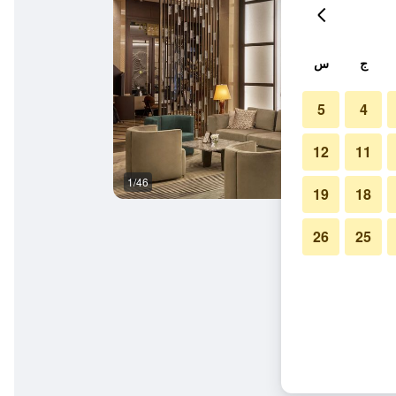
ج
س
5
4
12
11
1/46
سبا
19
18
26
25