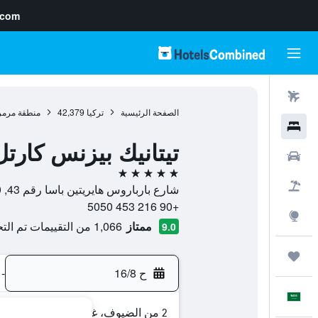
.com
رحلات طيران
الصفحة الرئيسية
تركيا
42,379
منطقة مرمر
فنادق
تيتانيك بيزنس كارتل
سيارات
5 نجوم
حزم العروض
شارع بارباروس هايريتين باسا رقم 43, 34880, اسطنبول, محافظة إسطنبول, تركيا
+90 216 453 5050
استكشاف
ممتاز
1,066 من التقييمات تم التحقق منها
9.0
رحلات
ح 16/8
-
العَرَبِيَّة
2 من الضيوف، غرفة واحدة