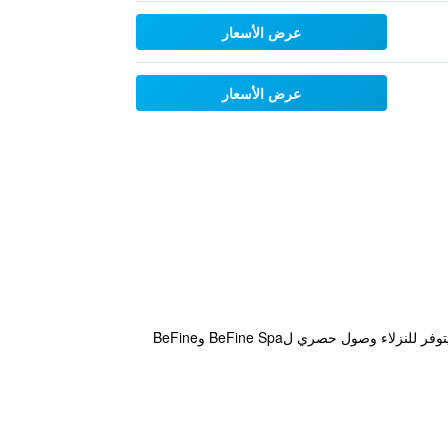
عرض الأسعار
عرض الأسعار
توفر فندق تيتانيك بزنس كارتال الراقية والتي تقع في مدينة اسطنبول خدمة واي فاي مجاناً بالإضافة إلى سونا وجاكوزي. ويتوفر للنزلاء وصول حصري لBeFine Spa وBeFine