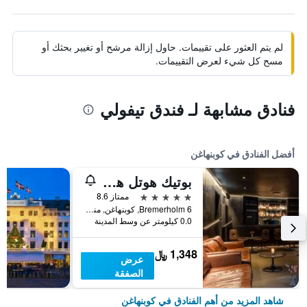
لم يتم العثور على تقييمات. حاول إزالة مرشح أو تغيير بحثك أو
مسح كل شيء لعرض التقييمات.
فنادق مشابهة لـ فندق تيفولي
أفضل الفنادق في كوبنهاغن
بوتيك هوتل هيرمان كي
5 نجوم
ممتاز 8.6
Bremerholm 6, كوبنهاغن, منطقة العاصمة كوبنهاغن, الدانمارك
0.0 كيلومتر عن وسط المدينة
1,348 ﷼
عرض
الصفقة
شاهد المزيد من أهم الفنادق في كوبنهاغن