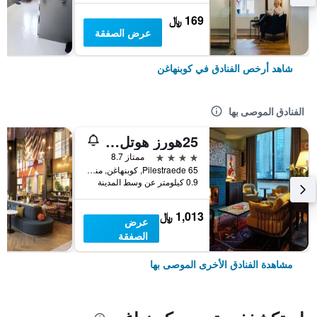
169 ﷼
عرض الصفقة
شاهد أرخص الفنادق في كوبنهاغن
الفنادق الموصى بها
25هورز هوتل إندر باي
4 نجوم
ممتاز 8.7
Pilestraede 65, كوبنهاغن, منطقة العاصمة كوبنهاغن, الدانمارك
0.9 كيلومتر عن وسط المدينة
1,013 ﷼
عرض
الصفقة
مشاهدة الفنادق الأخرى الموصى بها