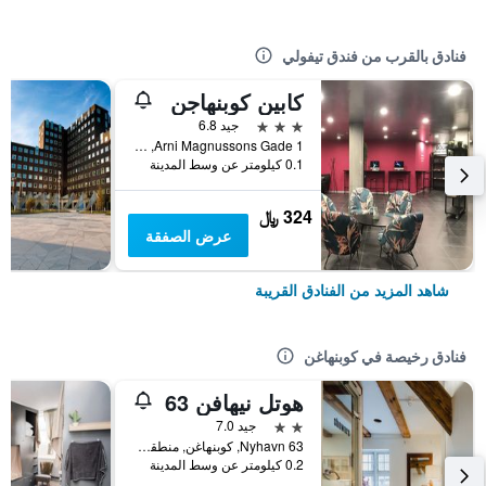
فنادق بالقرب من فندق تيفولي
كابين كوبنهاجن
3 نجوم
جيد 6.8
Arni Magnussons Gade 1, كوبنهاغن, منطقة العاصمة كوبنهاغن, الدانمارك
0.1 كيلومتر عن وسط المدينة
324 ﷼
عرض الصفقة
شاهد المزيد من الفنادق القريبة
فنادق رخيصة في كوبنهاغن
هوتل نيهافن 63
2 نجمتين
جيد 7.0
Nyhavn 63, كوبنهاغن, منطقة العاصمة كوبنهاغن, الدانمارك
0.2 كيلومتر عن وسط المدينة