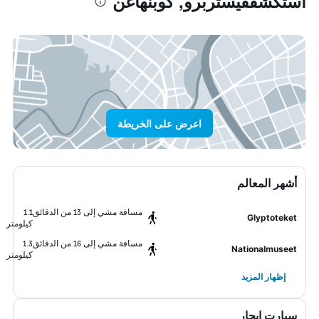
استكشففيستربرو, كوبنهاغن
اعرض على الخريطة
أشهر المعالم
مسافة مشي إلى 13 من الدقائق
1.1
Glyptoteket
كيلومتر
مسافة مشي إلى 16 من الدقائق
1.3
Nationalmuseet
كيلومتر
إظهار المزيد
سيارت ايجار