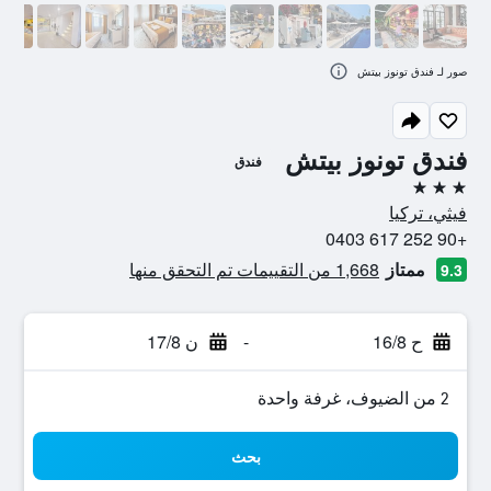
صور لـ فندق تونوز بيتش
فندق تونوز بيتش
فندق
3 نجوم
فيثي، تركيا
+90 252 617 0403
ممتاز
1,668 من التقييمات تم التحقق منها
9.3
ح 16/8
-
ن 17/8
2 من الضيوف، غرفة واحدة
بحث