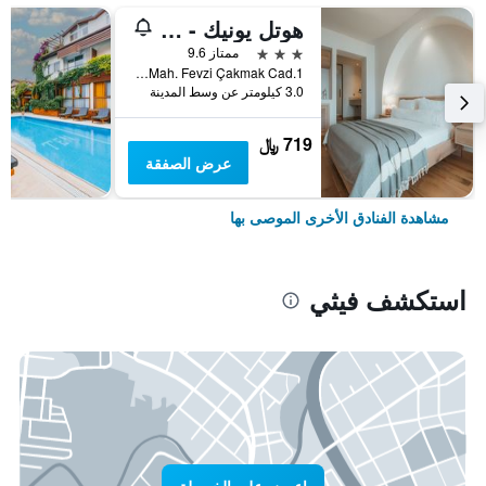
هوتل يونيك - بوتيك كلاس - للبالغين فقط
3 نجوم
ممتاز 9.6
1.Karagözler Mah. Fevzi Çakmak Cad., فيثي, تركيا
3.0 كيلومتر عن وسط المدينة
719 ﷼
عرض الصفقة
مشاهدة الفنادق الأخرى الموصى بها
استكشف فيثي