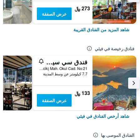
273 ﷼
عرض الصفقة
شاهد المزيد من الفنادق القريبة
فنادق رخيصة في فيثي
فندق سي سيس بوتيك
Oludeniz (Ovacik) Mah. Okul Cad. No:21, فيثي, تركيا
7.7 كيلومتر عن وسط المدينة
133 ﷼
عرض الصفقة
شاهد أرخص الفنادق في فيثي
الفنادق الموصى بها