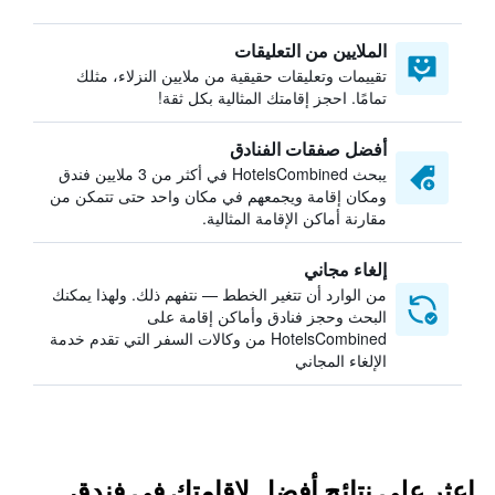
الملايين من التعليقات
تقييمات وتعليقات حقيقية من ملايين النزلاء، مثلك
تمامًا. احجز إقامتك المثالية بكل ثقة!
أفضل صفقات الفنادق
يبحث HotelsCombined في أكثر من 3 ملايين فندق
ومكان إقامة ويجمعهم في مكان واحد حتى تتمكن من
مقارنة أماكن الإقامة المثالية.
إلغاء مجاني
من الوارد أن تتغير الخطط — نتفهم ذلك. ولهذا يمكنك
البحث وحجز فنادق وأماكن إقامة على
HotelsCombined من وكالات السفر التي تقدم خدمة
الإلغاء المجاني
اعثر على نتائج أفضل لإقامتك في فندق