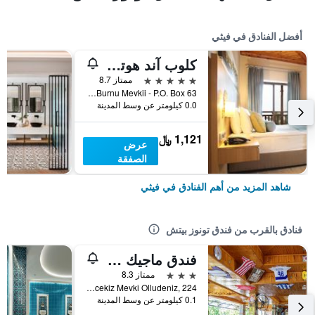
أفضل الفنادق في فيثي
كلوب آند هوتل ليتونيا
5 نجوم
ممتاز 8.7
Pacariz Burnu Mevkii - P.O. Box 63, فيثي, تركيا
0.0 كيلومتر عن وسط المدينة
1,121 ﷼
عرض
الصفقة
شاهد المزيد من أهم الفنادق في فيثي
فنادق بالقرب من فندق تونوز بيتش
فندق ماجيك توليب بيتش
3 نجوم
ممتاز 8.3
Belcekiz Mevki Olludeniz, 224, فيثي, تركيا
0.1 كيلومتر عن وسط المدينة