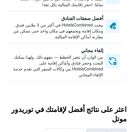
تمامًا. احجز إقامتك المثالية بكل ثقة!
أفضل صفقات الفنادق
يبحث HotelsCombined في أكثر من 3 ملايين فندق
ومكان إقامة ويجمعهم في مكان واحد حتى تتمكن من
مقارنة أماكن الإقامة المثالية.
إلغاء مجاني
من الوارد أن تتغير الخطط — نتفهم ذلك. ولهذا يمكنك
البحث وحجز فنادق وأماكن إقامة على
HotelsCombined من وكالات السفر التي تقدم خدمة
الإلغاء المجاني
اعثر على نتائج أفضل لإقامتك في توريدور
موتل