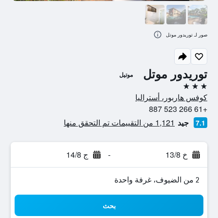
صور لـ توريدور موتل
توريدور موتل
موتيل
3 نجوم
كوفس هاربور، أستراليا
+61 266 523 887
جيد
1,121 من التقييمات تم التحقق منها
7.1
خ 13/8
-
ج 14/8
2 من الضيوف، غرفة واحدة
بحث