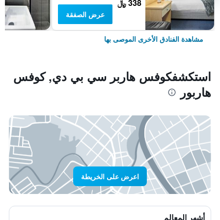
338 ﷼
عرض الصفقة
مشاهدة الفنادق الأخرى الموصى بها
استكشفكوفس هاربر سي بي دي, كوفس
هاربور
اعرض على الخريطة
أشهر المعالم