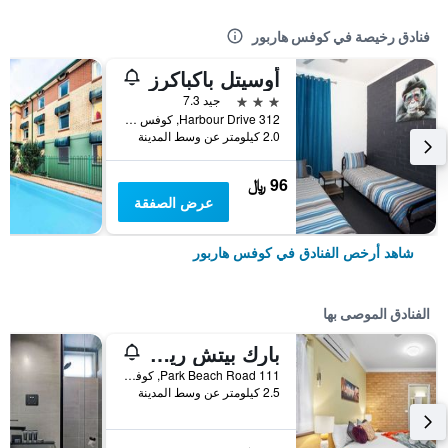
فنادق رخيصة في كوفس هاربور
أوسيتل باكباكرز
3 نجوم
جيد 7.3
312 Harbour Drive, كوفس هاربور, NSW, أستراليا
2.0 كيلومتر عن وسط المدينة
96 ﷼
عرض الصفقة
شاهد أرخص الفنادق في كوفس هاربور
الفنادق الموصى بها
بارك بيتش ريزورت موتيل
111 Park Beach Road, كوفس هاربور, NSW, أستراليا
2.5 كيلومتر عن وسط المدينة