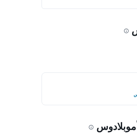
س
س
أموبلادوس