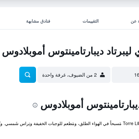
 عن
التقييمات
فنادق مشابهة
يبرتاد ديبارتامينتوس أموبلادوس
2 من الضيوف، غرفة واحدة
يبارتامينتوس أموبلادوس
يَضمّ Torre Libertad Departamentos Amoblados مَسبحاً في الهواء الطلق، ومَطعم للوجبات الخفيفة 