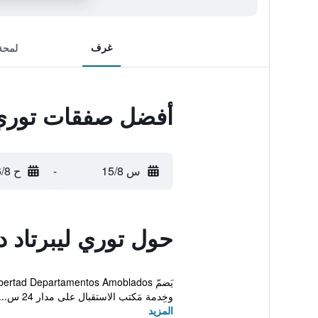
غرف
لمحة
أفضل صفقات توري ل
س 15/8
-
ح 16/8
حول توري ليبرتاد د
وخِدمة مَكتب الاستقبال على مدار 24 س...
المزيد