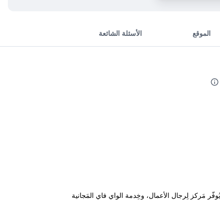
الموقع
الأسئلة الشائعة
وتِراس شَمسي. ويُوفّر مَركز لِرجال الأعمال، وخِدمة الواي فاي المَجانية