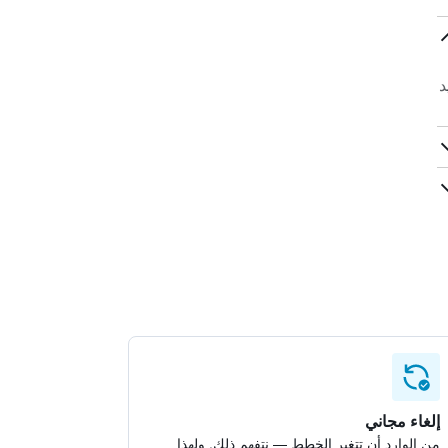
14د. من الجيد
إلغاء مجاني
من الوارد أن تتغير الخطط — نتفهم ذلك. ولهذا