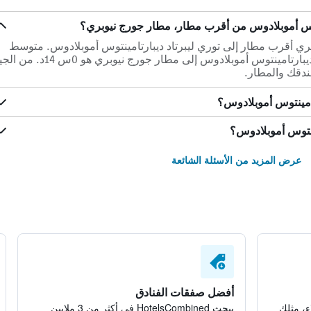
توس أموبلادوس من أقرب مطار، مطار جورج نيوبري؟
 جورج نيوبري أقرب مطار إلى توري ليبرتاد ديبارتامينتوس أموبلادوس. متوسط
وقت القيادة المتوقع من توري ليبرتاد ديبارتامينتوس أموبلادوس إلى مطار جورج نيوبري هو 0س 
ندقك والمطار.
امينتوس أموبلادوس؟
ينتوس أموبلادوس؟
عرض المزيد من الأسئلة الشائعة
أفضل صفقات الفنادق
ء، مثلك
يبحث HotelsCombined في أكثر من 3 ملايين