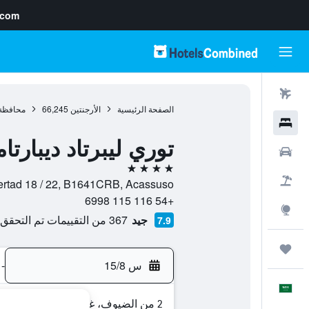
.com
رحلات طيران
الصفحة الرئيسية
الأرجنتين
66,245
محافظة
فنادق
توري ليبرتاد ديبارت
سيارات
4 نجوم
حزم العروض
Libertad 18 / 22, B1641CRB, Acassuso, محافظة بوينس أيرس, الأ
+54 116 115 6998
استكشاف
جيد
367 من التقييمات تم التحقق منها
7.9
رحلات
س 15/8
-
العَرَبِيَّة
2 من الضيوف، غرفة واحدة