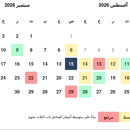
أغسطس 2026
سبتمبر 2026
ث
ث
ر
خ
ج
س
ح
ن
ث
ر
خ
3
2
1
1
10
9
8
7
6
8
7
6
5
4
17
16
15
14
13
15
14
13
12
11
عرض الأسعار
24
23
22
21
20
22
21
20
19
18
30
29
28
27
29
28
27
26
25
عرض الأسعار
عرض الأسعار
سط
مرتفع
بناءً على متوسط أسعار الفنادق ذات الثلاث نجوم.