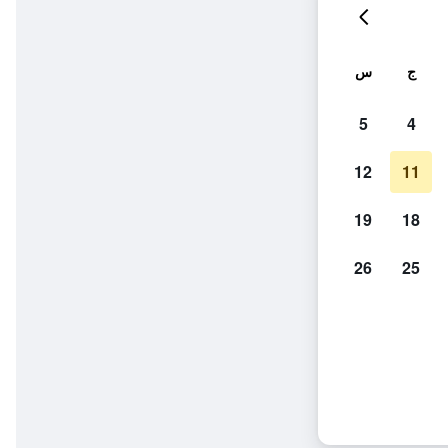
ج
س
5
4
12
11
19
18
26
25