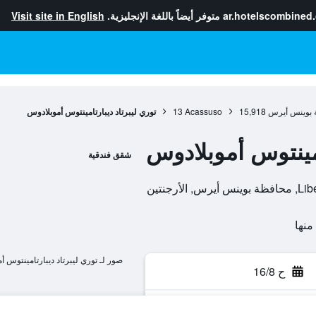
ar.hotelscombined
متوفر أيضاً باللغة الإنجليزية.
Visit site in English
 بوينس أيرس
15,918
Acassuso
13
توري ليبرتاد ديبارتامينتوس أموبلادوس
امينتوس أموبلادوس
شقق فندقية
رجنتين
صور لـ توري ليبرتاد ديبارتامينتوس أ
ح 16/8