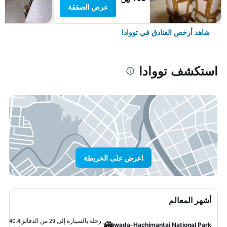
عرض الصفقة
شاهد أرخص الفنادق في تووادا
استكشف تووادا
اعرض على الخريطة
أشهر المعالم
رحلة بالسيارة إلى 29 من الدقائق
40.4
Towada-Hachimantai National Park