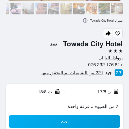
صور لـ Towada City Hotel
Towada City Hotel
فندق
3 نجوم
تووادا، اليابان
+81 176 232 076
جيد
221 من التقييمات تم التحقق منها
7.7
ن 17/8
-
ث 18/8
2 من الضيوف، غرفة واحدة
بحث