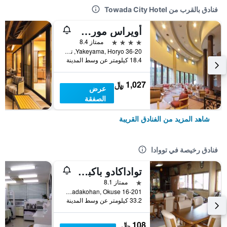
فنادق بالقرب من Towada City Hotel
أويراس موري نو هوتل
4 نجوم
ممتاز 8.4
36-20 Yakeyama, Horyo, تووادا, اليابان
18.4 كيلومتر عن وسط المدينة
1,027 ﷼
عرض
الصفقة
شاهد المزيد من الفنادق القريبة
فنادق رخيصة في تووادا
تواداكادو باكبكرز
نجمة واحدة
ممتاز 8.1
16-201 Yasumiya, Towadakohan, Okuse, تووادا, اليابان
33.2 كيلومتر عن وسط المدينة
108 ﷼