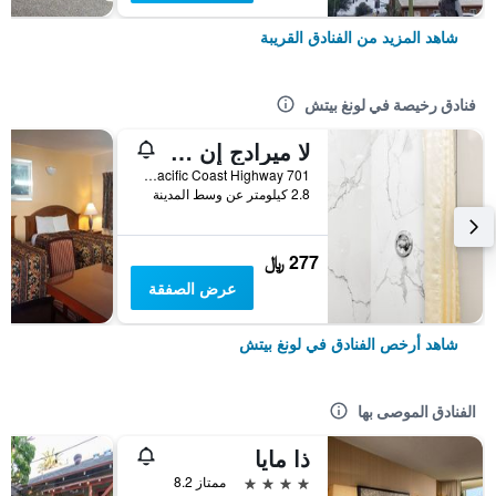
شاهد المزيد من الفنادق القريبة
فنادق رخيصة في لونغ بيتش
لا ميرادج إن - لونج بيتش
701 West Pacific Coast Highway, لونغ بيتش, CA, الولايات المتحدة الأميريكية
2.8 كيلومتر عن وسط المدينة
277 ﷼
عرض الصفقة
شاهد أرخص الفنادق في لونغ بيتش
الفنادق الموصى بها
ذا مايا
4 نجوم
ممتاز 8.2