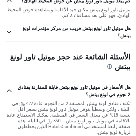
كم يبعد موتيل تاور لونغ بيتش عن حوض المحيط الهادئ؟
موتيل تاور لونغ بيتش مكان جيد للأقامة ومشاهدة حوض المحيط
الهادئ. فهو على بعد مسافة 3.7 كم.
هل موتيل تاور لونغ بيتش قريب من مركز مؤتمرات لونغ
بيتش؟
الأسئلة الشائعة عند حجز موتيل تاور لونغ
بيتش
هل الأسعار في موتيل تاور لونغ بيتش قابلة للمقارنة بفنادق
2 نجوم في لونغ بيتش؟
تكلف فنادق لونغ بيتش المصنفة 2 من النجوم عادة 422 ﷼ في
الليلة ، ولكن وسطياً يتوفر موتيل تاور لونغ بيتش بسعر أقل
بنسبة 18% عن معدل السعر في المنطقة. يمكنك الاستمتاع عادة
بالاقامة في موتيل تاور لونغ بيتش بـ 350 ﷼ في الليلة. هذه
صفقة رائعة لمستخدمي HotelsCombined الذين يخططون
لزيارة لونغ بيتش.