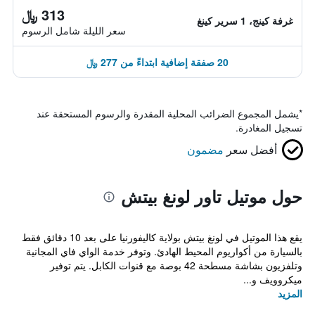
313 ﷼
غرفة كينج، 1 سرير كينغ
سعر الليلة شامل الرسوم
20 صفقة إضافية ابتداءً من 277 ﷼
*
يشمل المجموع الضرائب المحلية المقدرة والرسوم المستحقة عند
تسجيل المغادرة.
أفضل سعر
مضمون
حول موتيل تاور لونغ بيتش
يقع هذا الموتيل في لونغ بيتش بولاية كاليفورنيا على بعد 10 دقائق فقط
بالسيارة من أكواريوم المحيط الهادئ. وتوفر خدمة الواي فاي المجانية
وتلفزيون بشاشة مسطحة 42 بوصة مع قنوات الكابل. يتم توفير
ميكروويف و...
المزيد