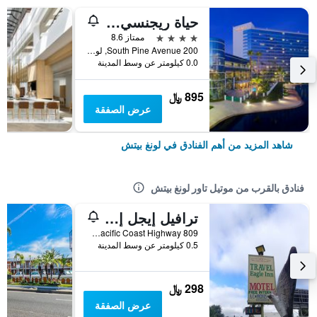
حياة ريجنسي لونغ بيتش
4 نجوم
ممتاز 8.6
200 South Pine Avenue, لونغ بيتش, CA, الولايات المتحدة الأميريكية
0.0 كيلومتر عن وسط المدينة
895 ﷼
عرض الصفقة
شاهد المزيد من أهم الفنادق في لونغ بيتش
فنادق بالقرب من موتيل تاور لونغ بيتش
ترافيل إيجل إن موتل
809 West Pacific Coast Highway, لونغ بيتش, CA, الولايات المتحدة الأميريكية
0.5 كيلومتر عن وسط المدينة
298 ﷼
عرض الصفقة