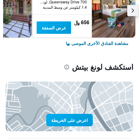
700 Queensway Drive, لونغ بيتش, CA, الولايات المتحدة الأميريكية
1.4 كيلومتر عن وسط المدينة
656 ﷼
عرض الصفقة
مشاهدة الفنادق الأخرى الموصى بها
استكشف لونغ بيتش
اعرض على الخريطة