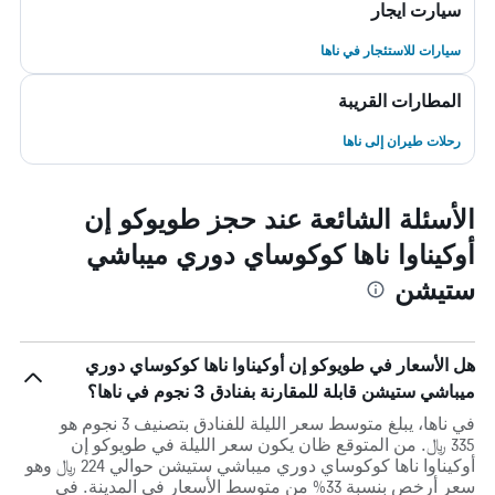
سيارت ايجار
سيارات للاستئجار في ناها
المطارات القريبة
رحلات طيران إلى ناها
الأسئلة الشائعة عند حجز طويوكو إن
أوكيناوا ناها كوكوساي دوري ميباشي
ستيشن
هل الأسعار في طويوكو إن أوكيناوا ناها كوكوساي دوري
ميباشي ستيشن قابلة للمقارنة بفنادق 3 نجوم في ناها؟
في ناها، يبلغ متوسط ​​سعر الليلة للفنادق بتصنيف 3 نجوم هو
335 ﷼. من المتوقع ظان يكون سعر الليلة في طويوكو إن
أوكيناوا ناها كوكوساي دوري ميباشي ستيشن حوالي 224 ﷼ وهو
سعر أرخص بنسبة 33% من متوسط الأسعار في المدينة. في