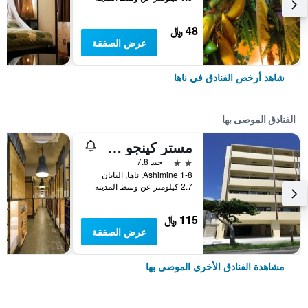
48 ﷼
عرض الصفقة
شاهد أرخص الفنادق في ناها
الفنادق الموصى بها
مستر كينجو فايوليت كوكوماي
2 نجمتين
جيد 7.8
1-8 Ashimine, ناها, اليابان
2.7 كيلومتر عن وسط المدينة
115 ﷼
عرض الصفقة
مشاهدة الفنادق الأخرى الموصى بها