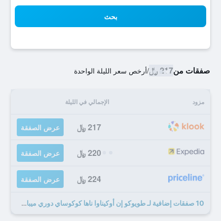
بحث
صفقات من
217 ﷼
/
أرخص سعر الليلة الواحدة
مزود
الإجمالي في الليلة
217 ﷼
عرض الصفقة
220 ﷼
عرض الصفقة
224 ﷼
عرض الصفقة
10 صفقات إضافية لـ طويوكو إن أوكيناوا ناها كوكوساي دوري ميباشي ستيشن