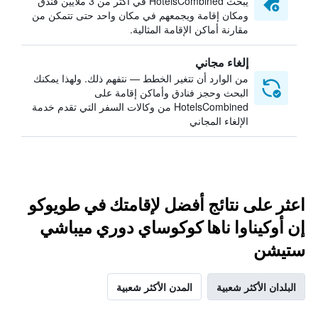
يبحث HotelsCombined في أكثر من 3 ملايين فندق
ومكان إقامة ويجمعهم في مكان واحد حتى تتمكن من
مقارنة أماكن الإقامة المثالية.
إلغاء مجاني
من الوارد أن تتغير الخطط — نتفهم ذلك. ولهذا يمكنك
البحث وحجز فنادق وأماكن إقامة على
HotelsCombined من وكالات السفر التي تقدم خدمة
الإلغاء المجاني
اعثر على نتائج أفضل لإقامتك في طويوكو
إن أوكيناوا ناها كوكوساي دوري ميباشي
ستيشن
البلدان الأكثر شعبية
المدن الأكثر شعبية