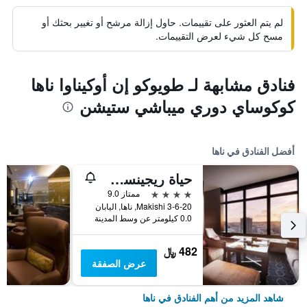
لم يتم العثور على تقييمات. حاول إزالة مرشح أو تغيير بحثك أو
مسح كل شيء لعرض التقييمات.
فنادق مشابهة لـ طويوكو إن أوكيناوا ناها
كوكوساي دوري ميباشي ستيشن
أفضل الفنادق في ناها
حياة ريجينسي ناها، أوكيناوا
4 نجوم
ممتاز 9.0
3-6-20 Makishi, ناها, اليابان
0.0 كيلومتر عن وسط المدينة
482 ﷼
عرض الصفقة
شاهد المزيد من أهم الفنادق في ناها