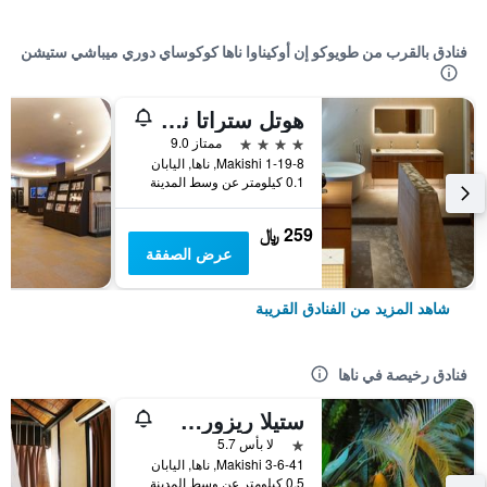
فنادق بالقرب من طويوكو إن أوكيناوا ناها كوكوساي دوري ميباشي ستيشن
هوتل ستراتا ناها
4 نجوم
ممتاز 9.0
Makishi 1-19-8, ناها, اليابان
0.1 كيلومتر عن وسط المدينة
259 ﷼
عرض الصفقة
شاهد المزيد من الفنادق القريبة
فنادق رخيصة في ناها
ستيلا ريزورت - دار ضيافة
نجمة واحدة
لا بأس 5.7
3-6-41 Makishi, ناها, اليابان
0.5 كيلومتر عن وسط المدينة