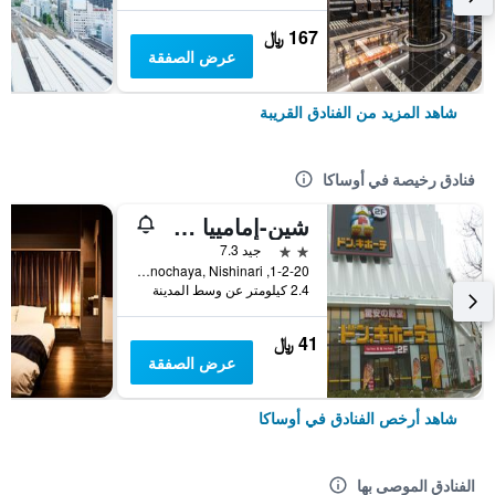
167 ﷼
عرض الصفقة
شاهد المزيد من الفنادق القريبة
فنادق رخيصة في أوساكا
شين-إمامييا هوتل
2 نجمتين
جيد 7.3
1-2-20, Haginochaya, Nishinari, أوساكا, اليابان
2.4 كيلومتر عن وسط المدينة
41 ﷼
عرض الصفقة
شاهد أرخص الفنادق في أوساكا
الفنادق الموصى بها