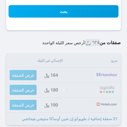
بحث
صفقات من
164 ﷼
/
أرخص سعر الليلة الواحدة
مزود
الإجمالي في الليلة
164 ﷼
عرض الصفقة
180 ﷼
عرض الصفقة
190 ﷼
عرض الصفقة
21 صفقة إضافية لـ طويوكو إن شين أوساكا ستيشن هيجاشي