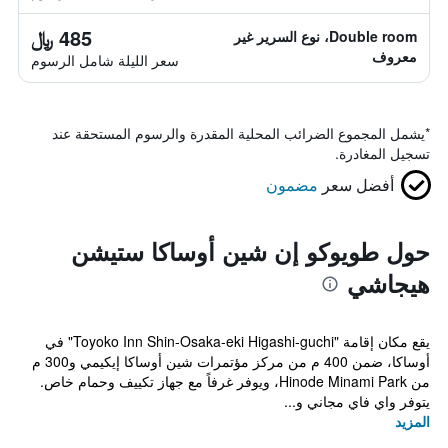
485 ﷼
Double room، نوع السرير غير
معروف
سعر الليلة شامل الرسوم
*
يشمل المجموع الضرائب المحلية المقدرة والرسوم المستحقة عند
تسجيل المغادرة.
أفضل سعر
مضمون
حول طويوكو إن شين أوساكا ستيشن
هيجاشي
يقع مكان إقامة "Toyoko Inn Shin-Osaka-eki Higashi-guchi" في
أوساكا، ضمن 400 م من مركز مؤتمرات شين أوساكا إيكيمي و300 م
من Hinode Minami Park، ويوفر غرفاً مع جهاز تكييف وحمام خاص.
يتوفر واي فاي مجاني و...
المزيد