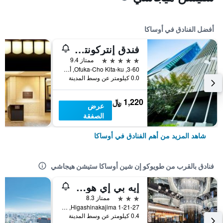
أفضل الفنادق في أوساكا
فندق إنتركونتيننتال أوساكا
5 نجوم
ممتاز 9.4
3-60, Ofuka-Cho Kita-ku, أوساكا, اليابان
0.0 كيلومتر عن وسط المدينة
1,220 ﷼
عرض
الصفقة
شاهد المزيد من أهم الفنادق في أوساكا
فنادق بالقرب من طويوكو إن شين أوساكا ستيشن هيجاشي
إيه بي إي هوتل شين أوساكا إكيماي
3 نجوم
ممتاز 8.3
1-21-27 Higashinakajima, أوساكا, اليابان
0.4 كيلومتر عن وسط المدينة