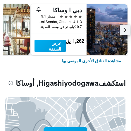
دبي ا وساكا
5 نجوم
ممتاز 9.1
4-1-3 Minami Semba, Chuo-ku, أوساكا, اليابان
0.7 كيلومتر عن وسط المدينة
1,262 ﷼
عرض
الصفقة
مشاهدة الفنادق الأخرى الموصى بها
استكشفHigashiyodogawa, أوساكا