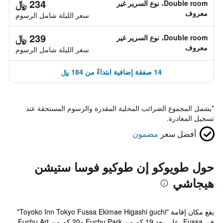
234 ﷼
Double room، نوع السرير غير
معروف
سعر الليلة شامل الرسوم
239 ﷼
Double room، نوع السرير غير
معروف
سعر الليلة شامل الرسوم
14 صفقة إضافية ابتداءً من 184 ﷼
*
يشمل المجموع الضرائب المحلية المقدرة والرسوم المستحقة عند
تسجيل المغادرة.
أفضل سعر
مضمون
حول طويوكو إن طوكيو فوسا ستيشن
هيجاشي
يقع مكان إقامة "Toyoko Inn Tokyo Fussa Ekimae Higashi guchi"
في Fussa، على بعد 19 كم من Fuchu Park و20 كم من Fuchu Art