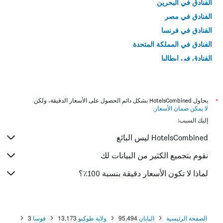
الفنادق في البحرين
الفنادق في مصر
الفنادق في فرنسا
الفنادق في المملكة المتحدة
الفنادق في إيطاليا
الفنادق في تايلاند
*
يحاول HotelsCombined بشكل دائم الحصول على الأسعار الدقيقة، ولكن
لا يمكن ضمان الأسعار
.
إليك السبب:
HotelsCombined ليس البائع
نقوم بتجميع الكثير من البيانات لك
لماذا لا تكون الأسعار دقيقة بنسبة 100٪؟
الصفحة الرئيسية
اليابان
95,494
ولاية طوكيو
13,173
فوسا
3