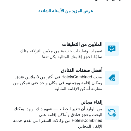
عرض المزيد من الأسئلة الشائعة
الملايين من التعليقات
تقييمات وتعليقات حقيقية من ملايين النزلاء، مثلك
تمامًا. احجز إقامتك المثالية بكل ثقة!
أفضل صفقات الفنادق
يبحث HotelsCombined في أكثر من 3 ملايين فندق
ومكان إقامة ويجمعهم في مكان واحد حتى تتمكن من
مقارنة أماكن الإقامة المثالية.
إلغاء مجاني
من الوارد أن تتغير الخطط — نتفهم ذلك. ولهذا يمكنك
البحث وحجز فنادق وأماكن إقامة على
HotelsCombined من وكالات السفر التي تقدم خدمة
الإلغاء المجاني