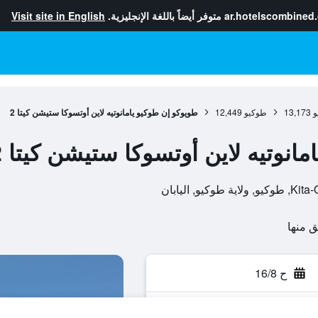
ar.hotelscombined
متوفر أيضاً باللغة الإنجليزية.
Visit site in English
و
13,173
طوكيو
12,449
طويوكو إن طوكيو يامانوتيه لاين أوتسوكا ستيشن كيتا 2
انوتيه لاين أوتسوكا ستيشن كيتا 2
ح 16/8