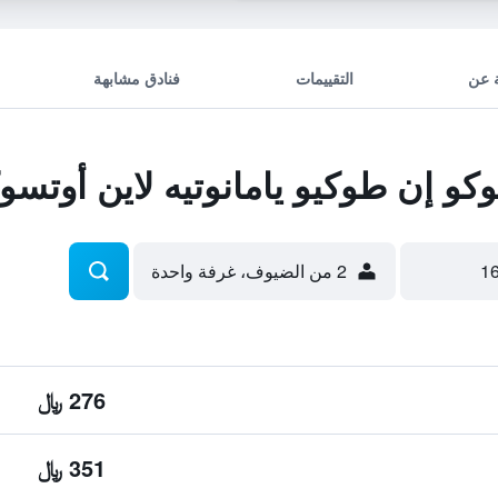
 عن
التقييمات
فنادق مشابهة
 إن طوكيو يامانوتيه لاين أوتسوكا
2 من الضيوف، غرفة واحدة
276 ﷼
351 ﷼