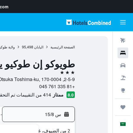
.com
رحلات طيران
الصفحة الرئيسية
اليابان
95,498
ولاية طوكي
فنادق
طويوكو إن طوكيو يام
سيارات
3 نجوم
حزم العروض
2-5-9, Kita-Otsuka Toshima-ku, 170-0004, طوكيو, ولاية طوكيو, اليابان
+81 335 761 045
استكشاف
ممتاز
414 من التقييمات تم التحقق منها
8.0
رحلات
س 15/8
-
العَرَبِيَّة
2 من الضيوف، غرفة واحدة