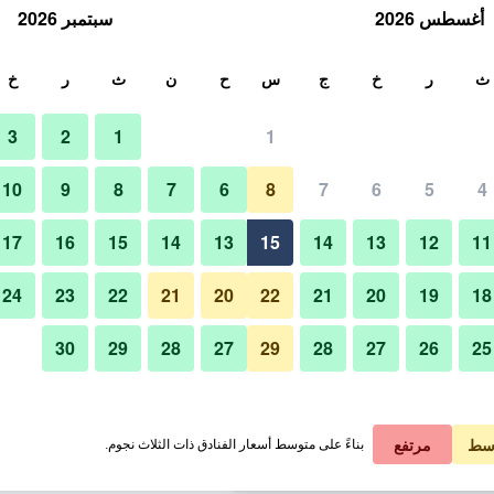
أغسطس 2026
سبتمبر 2026
ث
ث
ر
خ
ج
س
ح
ن
ث
ر
خ
3
2
1
1
لة الواحدة
10
9
8
7
6
8
7
6
5
4
مبنى
لي في الليلة
17
16
15
14
13
15
14
13
12
11
 ﷼
عرض الصفقة
24
23
22
21
20
22
21
20
19
18
30
29
28
27
29
28
27
26
25
 ﷼
عرض الصفقة
صور لـ طويوكو إن طوكيو يامانوتيه لا
 ﷼
عرض الصفقة
سط
مرتفع
بناءً على متوسط أسعار الفنادق ذات الثلاث نجوم.