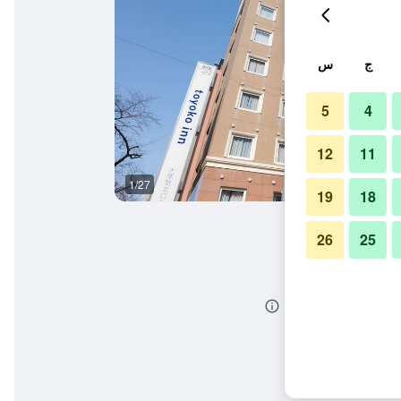
ج
س
5
4
12
11
1/27
وسائل راحة في الغرف
19
18
26
25
ين أوتسوكا ستيشن كيتا 2