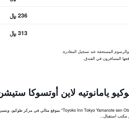
236 ﷼
313 ﷼
والرسوم المستحقة عند تسجيل المغادرة.
فعها المسافرون في الفندق.
و يامانوتيه لاين أوتسوكا ستيشن ك
يقع مكان إقامة "Inn Tokyo Yamanote sen Otsuka eki Kita guchi No 2