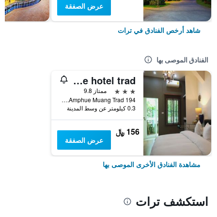
عرض الصفقة
شاهد أرخص الفنادق في ترات
الفنادق الموصى بها
Rimklong boutique hotel trad
3 نجوم
ممتاز 9.8
194 Rimklong Soi Rakmuang Rd.Amphue Muang Trad, ترات, تايلاند
0.3 كيلومتر عن وسط المدينة
156 ﷼
عرض الصفقة
مشاهدة الفنادق الأخرى الموصى بها
استكشف ترات