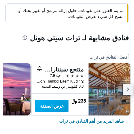
لم يتم العثور على تقييمات. حاول إزالة مرشح أو تغيير بحثك أو
مسح كل شيء لعرض التقييمات.
فنادق مشابهة لـ ترات سيتي هوتل
أفضل الفنادق في ترات
منتجع سينتارا تشان تالاي ريزورت آند فيلاز
4 نجوم
جيد 7.9
4/2 Moo 9, Tambol Laem Klud, ترات, تايلاند
0.0 كيلومتر عن وسط المدينة
235 ﷼
عرض الصفقة
شاهد المزيد من أهم الفنادق في ترات