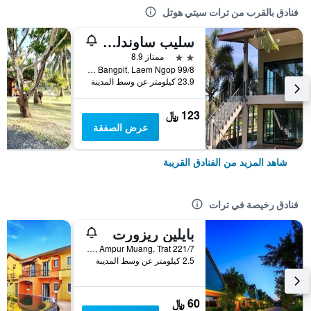
فنادق بالقرب من ترات سيتي هوتل
سليب ساوندلي باي ذا سي
2 نجمتين
ممتاز 8.9
99/8 moo 3 Bangpit, Laem Ngop, ترات, تايلاند
23.9 كيلومتر عن وسط المدينة
123 ﷼
عرض الصفقة
شاهد المزيد من الفنادق القريبة
فنادق رخيصة في ترات
بايلين ريزورت
221/7 Moo 2, Soi Kotakian-Nong Bua, Tambon Wang Krajae, Ampur Muang, Trat, ترات, تايلاند
2.5 كيلومتر عن وسط المدينة
60 ﷼