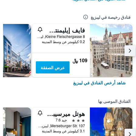
فنادق رخيصة في ليبزيغ
فايف إيليمنتس هوستل ليبزيج
Kleine Fleischergasse 8, ليبزيغ, سكسونيا, ألمانيا
0.2 كيلومتر عن وسط المدينة
109 ﷼
عرض الصفقة
شاهد أرخص الفنادق في ليبزيغ
الفنادق الموصى بها
هوتل ميرسيبرجر هوف
3 نجوم
جيد 7.6
Merseburger Str. 107, ليبزيغ, سكسونيا, ألمانيا
3.1 كيلومتر عن وسط المدينة