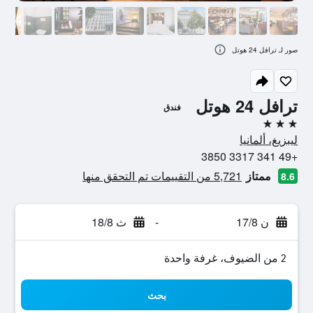
صور لـ ترافل 24 هوتل
ترافل 24 هوتل
فندق
3 نجوم
ليبزيغ، ألمانيا
+49 341 3317 3850
ممتاز
5,721 من التقييمات تم التحقق منها
8.6
ن 17/8
-
ث 18/8
2 من الضيوف، غرفة واحدة
بحث