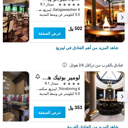
5 نجوم
ممتاز 9.1
Salzgaesschen 6, ليبزيغ, سكسونيا, ألمانيا
0.0 كيلومتر عن وسط المدينة
502 ﷼
عرض الصفقة
شاهد المزيد من أهم الفنادق في ليبزيغ
فنادق بالقرب من ترافل 24 هوتل
لومير بوتيك هوتل إم فورستينهوف لايبتزيج
4 نجوم
ممتاز 9.1
Tröndlinring 8, ليبزيغ, سكسونيا, ألمانيا
0.0 كيلومتر عن وسط المدينة
353 ﷼
عرض الصفقة
شاهد المزيد من الفنادق القريبة