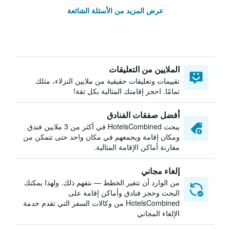
عرض المزيد من الأسئلة الشائعة
الملايين من التعليقات
تقييمات وتعليقات حقيقية من ملايين النزلاء، مثلك
تمامًا. احجز إقامتك المثالية بكل ثقة!
أفضل صفقات الفنادق
يبحث HotelsCombined في أكثر من 3 ملايين فندق
ومكان إقامة ويجمعهم في مكان واحد حتى تتمكن من
مقارنة أماكن الإقامة المثالية.
إلغاء مجاني
من الوارد أن تتغير الخطط — نتفهم ذلك. ولهذا يمكنك
البحث وحجز فنادق وأماكن إقامة على
HotelsCombined من وكالات السفر التي تقدم خدمة
الإلغاء المجاني