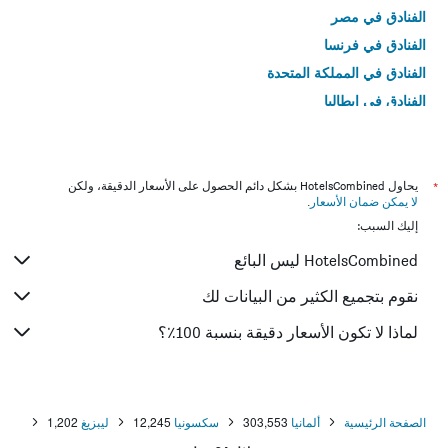
الفنادق في مصر
الفنادق في فرنسا
الفنادق في المملكة المتحدة
الفنادق في إيطاليا
الفنادق في تايلاند
*
يحاول HotelsCombined بشكل دائم الحصول على الأسعار الدقيقة، ولكن
لا يمكن ضمان الأسعار
.
إليك السبب:
HotelsCombined ليس البائع
نقوم بتجميع الكثير من البيانات لك
لماذا لا تكون الأسعار دقيقة بنسبة 100٪؟
الصفحة الرئيسية
ألمانيا
303,553
سكسونيا
12,245
ليبزيغ
1,202