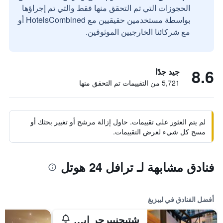
الحجوزات التي تم التحقق منها فقط والتي تم إجراؤها
بواسطة مستخدمين حقيقيين مع HotelsCombined أو
مع شركائنا الخارجيين الموثوقين.
8.6
جيد جدًا
5,721 من التقييمات تم التحقق منها
لم يتم العثور على تقييمات. حاول إزالة مرشح أو تغيير بحثك أو
مسح كل شيء لعرض التقييمات.
فنادق مشابهة لـ ترافل 24 هوتل
أفضل الفنادق في ليبزيغ
شتيجنبيرجر إيكون جراند هوتل هانديلشوف