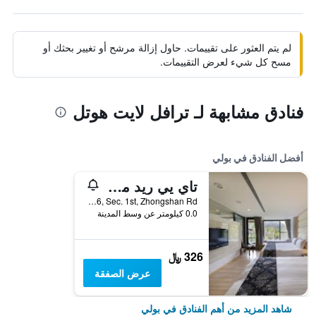
لم يتم العثور على تقييمات. حاول إزالة مرشح أو تغيير بحثك أو
مسح كل شيء لعرض التقييمات.
فنادق مشابهة لـ ترافل لايت هوتل
أفضل الفنادق في بولي
تاي يي ريد مابل ريزورت
No. 176, Sec. 1st, Zhongshan Rd, بولي, تايوان
0.0 كيلومتر عن وسط المدينة
326 ﷼
عرض الصفقة
شاهد المزيد من أهم الفنادق في بولي