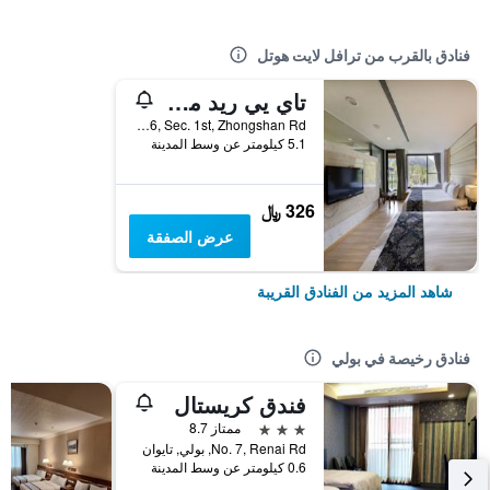
فنادق بالقرب من ترافل لايت هوتل
تاي يي ريد مابل ريزورت
No. 176, Sec. 1st, Zhongshan Rd, بولي, تايوان
5.1 كيلومتر عن وسط المدينة
326 ﷼
عرض الصفقة
شاهد المزيد من الفنادق القريبة
فنادق رخيصة في بولي
فندق كريستال
3 نجوم
ممتاز 8.7
No. 7, Renai Rd, بولي, تايوان
0.6 كيلومتر عن وسط المدينة