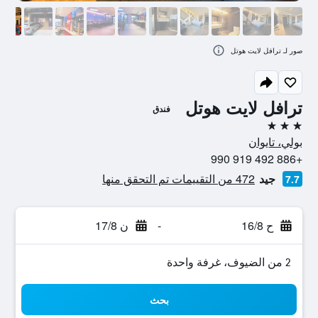
صور لـ ترافل لايت هوتل
ترافل لايت هوتل
فندق
3 نجوم
بولي، تايوان
+886 492 919 990
جيد
472 من التقييمات تم التحقق منها
7.7
ح 16/8
-
ن 17/8
2 من الضيوف، غرفة واحدة
بحث