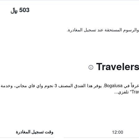
503 ﷼
والرسوم المستحقة عند تسجيل المغادرة.
يوفر مكان إقامة "Travelers Rest Motel" غرفاً في Bogalusa. ي
12:00
وقت تسجيل المغادرة