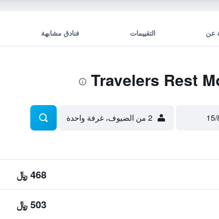
 عن
التقييمات
فنادق مشابهة
2 من الضيوف، غرفة واحدة
468 ﷼
503 ﷼