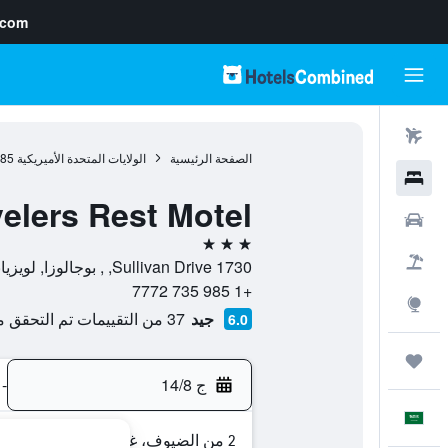
.com
رحلات طيران
الصفحة الرئيسية
الولايات المتحدة الأميريكية
985
فنادق
velers Rest Motel
سيارات
3 نجوم
حزم العروض
1730 Sullivan Drive, , بوجالوزا, لويزيانا, الولايات المتحدة الأميريكية
+1 985 735 7772
استكشاف
جيد
37 من التقييمات تم التحقق منها
6.0
رحلات
ج 14/8
-
العَرَبِيَّة
2 من الضيوف، غرفة واحدة