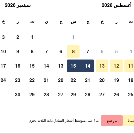
أغسطس 2026
سبتمبر 2026
ث
ث
ر
خ
ج
س
ح
ن
ث
ر
خ
3
2
1
1
لة الواحدة
10
9
8
7
6
8
7
6
5
4
لي في الليلة
17
16
15
14
13
15
14
13
12
11
 ﷼
عرض الصفقة
24
23
22
21
20
22
21
20
19
18
30
29
28
27
29
28
27
26
25
 ﷼
عرض الصفقة
 ﷼
عرض الصفقة
سط
مرتفع
بناءً على متوسط أسعار الفنادق ذات الثلاث نجوم.