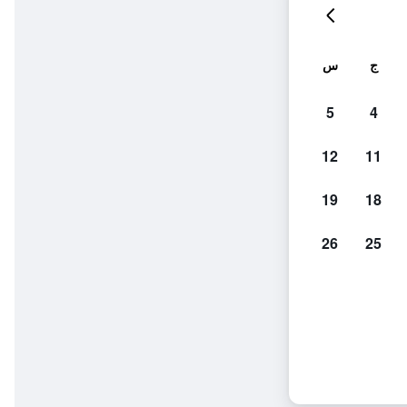
ج
س
5
4
12
11
19
18
26
25