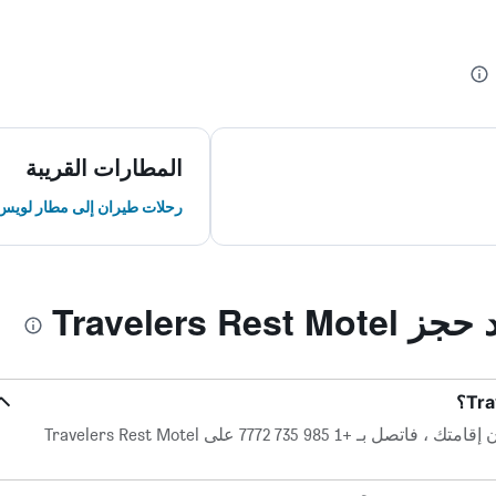
المطارات القريبة
رحلات طيران إلى مطار لويس ا
Travelers R
إذا كانت لديك أسئلة أو أمور تتعلق بشأن إقامتك ، فاتصل بـ +1 985 735 7772 على Travelers Rest Motel