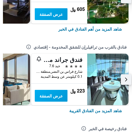
605 ﷼
عرض الصفقة
شاهد المزيد من أهم الفنادق في الخبر
فنادق بالقرب من ترافيلرإن للشقق المخدومة - إقتصادي
فندق جراند مايرال
4 نجوم
جيد 7.6
شارع فراس بن النضر,منطقة العليا, الخبر, المملكة العربية السعودية
0.1 كيلومتر عن وسط المدينة
223 ﷼
عرض الصفقة
شاهد المزيد من الفنادق القريبة
فنادق رخيصة في الخبر