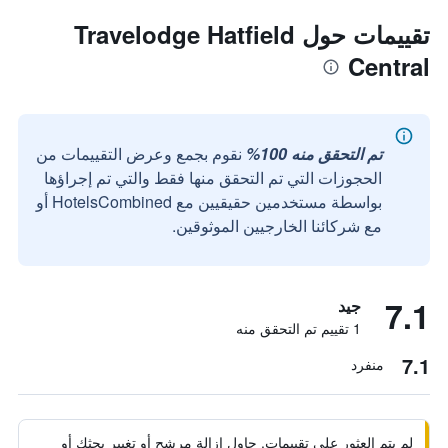
تقييمات حول Travelodge Hatfield
Central
تم التحقق منه 100%
نقوم بجمع وعرض التقييمات من
الحجوزات التي تم التحقق منها فقط والتي تم إجراؤها
بواسطة مستخدمين حقيقيين مع HotelsCombined أو
مع شركائنا الخارجيين الموثوقين.
7.1
جيد
1 تقييم تم التحقق منه
7.1
منفرد
لم يتم العثور على تقييمات. حاول إزالة مرشح أو تغيير بحثك أو