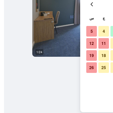
ج
س
5
4
12
11
1/24
غرفة نوم
19
18
26
25