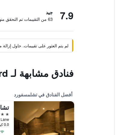
7.9
جيد
63 من التقييمات تم التحقق منها
لم يتم العثور على تقييمات. حاول إزال
فنادق مشابهة لـ Travelodge Chelmsford
أفضل الفنادق في تشلمسفورد
تشان
4 نجوم
ds Farm Lane
0.0 كيلومتر عن وسط المدينة