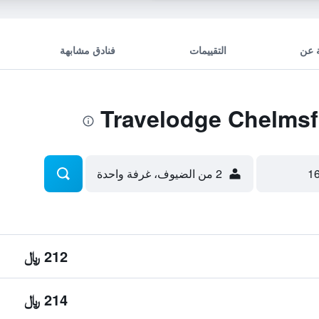
 عن
التقييمات
فنادق مشابهة
2 من الضيوف، غرفة واحدة
212 ﷼
214 ﷼