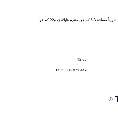
يقع مكان إقامة "Travelodge Chelmsford" في تشيلمسفورد، وهو مصنف ب3 نجوم ويتميز بمطعم وبار. يبعد مكان الإقامة تقريباً مسافة 6.3 كم عن متنزه هايلاندز، و22 كم عن
12:00
+44 871 984 6379