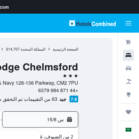
.com
رحلات طيران
الصفحة الرئيسية
المملكة المتحدة
314,707
فنادق
odge Chelmsford
سيارات
3 نجوم
حزم العروض
Army & Navy 128-136 Parkway, CM2 7PU, تشلمسفورد, إنجلترا, المم
+44 871 984 6379
استكشاف
جيد
63 من التقييمات تم التحقق منها
7.9
رحلات
س 15/8
-
العَرَبِيَّة
2 من الضيوف، غرفة واحدة