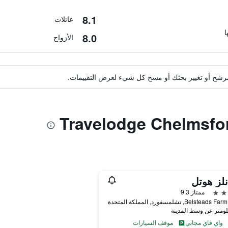
8.1
عائلات
8.0
الأزواج
ة مرشح أو تغيير بحثك أو مسح كل شيء لعرض التقييمات.
لز هوتل
ممتاز 9.3
Belstea, تشلمسفورد, المملكة المتحدة
واي فاي مجاني
موقف السيارات