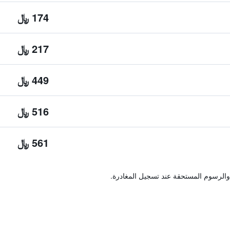
174 ﷼
217 ﷼
449 ﷼
516 ﷼
561 ﷼
والرسوم المستحقة عند تسجيل المغادرة.