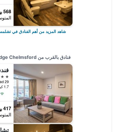
568 ﷼
المتوس
شاهد المزيد من أهم الفنادق في تشلمس
فنادق بالقرب من Travelodge Chelmsford
فندق
4 نجوم
29 Rainsford Road, تشلمسفورد, المملكة المتحدة
1.7 كيلومتر عن وسط المدينة
417 ﷼
المتوس
تشان