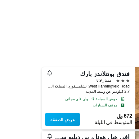
فندق بونتلاندز بارك
3 نجوم
ممتاز 8.9
West Hanningfield Road, تشلمسفورد, المملكة المتحدة
2.7 كيلومتر عن وسط المدينة
حوض السباحة
واي فاي مجاني
موقف السيارات
672 ﷼
عرض الصفقة
المتوسط في الليلة
إفي هيل هوتل، بي دبليو سيجنيتشر كوليكشن