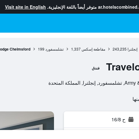
ar.hotelscombined
متوفر أيضاً باللغة الإنجليزية.
Visit site in English
إنجلترا
243,235
مقاطعة إسكس
1,337
تشلمسفورد
199
lodge Chelmsford
Travel
فندق
لكة المتحدة
ح 16/8