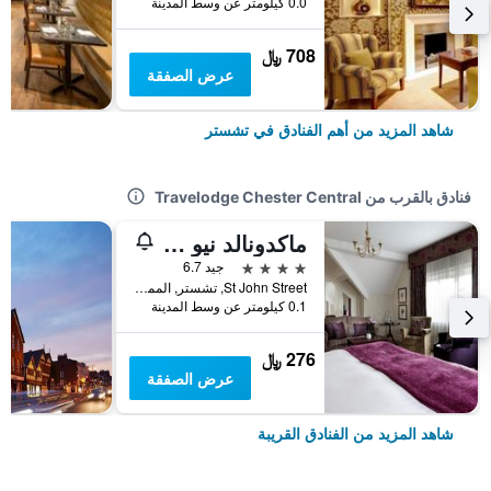
0.0 كيلومتر عن وسط المدينة
708 ﷼
عرض الصفقة
شاهد المزيد من أهم الفنادق في تشستر
فنادق بالقرب من Travelodge Chester Central
ماكدونالد نيو بلوسومز هوتل، تشيستر
4 نجوم
جيد 6.7
St John Street, تشستر, المملكة المتحدة
0.1 كيلومتر عن وسط المدينة
276 ﷼
عرض الصفقة
شاهد المزيد من الفنادق القريبة