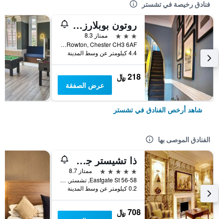
فنادق رخيصة في تشستر
روتون بوبلارز هوتل
3 نجوم
ممتاز 8.3
Whitchurch Road, Rowton, Chester CH3 6AF, تشستر, المملكة المتحدة
4.4 كيلومتر عن وسط المدينة
218 ﷼
عرض الصفقة
شاهد أرخص الفنادق في تشستر
الفنادق الموصى بها
ذا تشيستر جروفنر
5 نجوم
ممتاز 8.7
56-58 Eastgate St, تشستر, المملكة المتحدة
0.2 كيلومتر عن وسط المدينة
708 ﷼