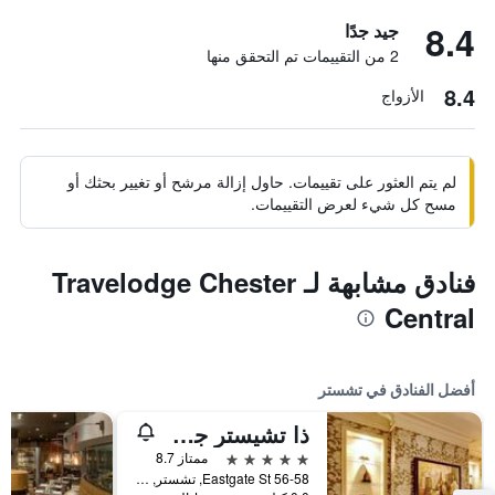
8.4
جيد جدًا
2 من التقييمات تم التحقق منها
8.4
الأزواج
لم يتم العثور على تقييمات. حاول إزالة مرشح أو تغيير بحثك أو
مسح كل شيء لعرض التقييمات.
فنادق مشابهة لـ Travelodge Chester
Central
أفضل الفنادق في تشستر
ذا تشيستر جروفنر
5 نجوم
ممتاز 8.7
56-58 Eastgate St, تشستر, المملكة المتحدة