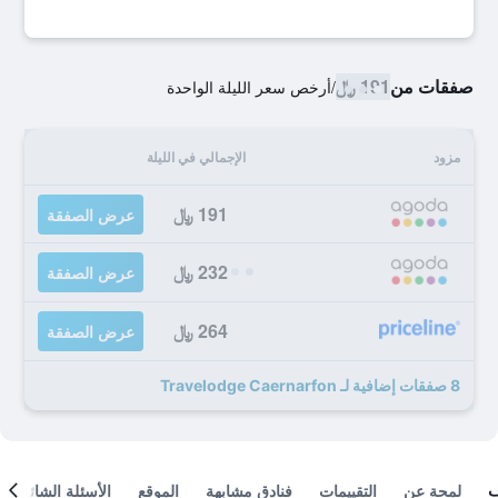
صفقات من
191 ﷼
/
أرخص سعر الليلة الواحدة
مزود
الإجمالي في الليلة
191 ﷼
عرض الصفقة
232 ﷼
عرض الصفقة
264 ﷼
عرض الصفقة
8 صفقات إضافية لـ Travelodge Caernarfon
لمحة عن
التقييمات
فنادق مشابهة
الموقع
الأسئلة الشائعة