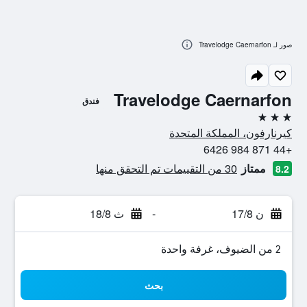
صور لـ Travelodge Caernarfon
Travelodge Caernarfon
فندق
3 نجوم
كيرنارفون، المملكة المتحدة
+44 871 984 6426
ممتاز
30 من التقييمات تم التحقق منها
8.2
ن 17/8
-
ث 18/8
2 من الضيوف، غرفة واحدة
بحث