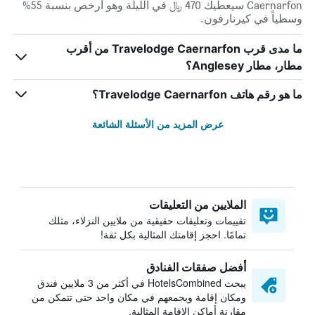
Caernarfon سيعطيك 470 ﷼ في الليلة وهو أرخص بنسبة 55%
وسطياً في كيرنارفون.
ما مدى قرب Travelodge Caernarfon من أقرب
مطار، مطار Anglesey؟
ما هو رقم هاتف Travelodge Caernarfon؟
عرض المزيد من الأسئلة الشائعة
الملايين من التعليقات
تقييمات وتعليقات حقيقية من ملايين النزلاء، مثلك
تمامًا. احجز إقامتك المثالية بكل ثقة!
أفضل صفقات الفنادق
يبحث HotelsCombined في أكثر من 3 ملايين فندق
ومكان إقامة ويجمعهم في مكان واحد حتى تتمكن من
مقارنة أماكن الإقامة المثالية.