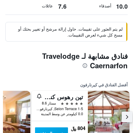
7.6
10.0
أصدقاء
عائلات
لم يتم العثور على تقييمات. حاول إزالة مرشح أو تغيير بحثك أو
مسح كل شيء لعرض التقييمات.
فنادق مشابهة لـ Travelodge
Caernarfon
أفضل الفنادق في كيرنارفون
تين رهوس كنتري هاوس
5 نجوم
ممتاز 8.6
Seion Terrace 1-5, كيرنارفون, المملكة المتحدة
0.0 كيلومتر عن وسط المدينة
804 ﷼