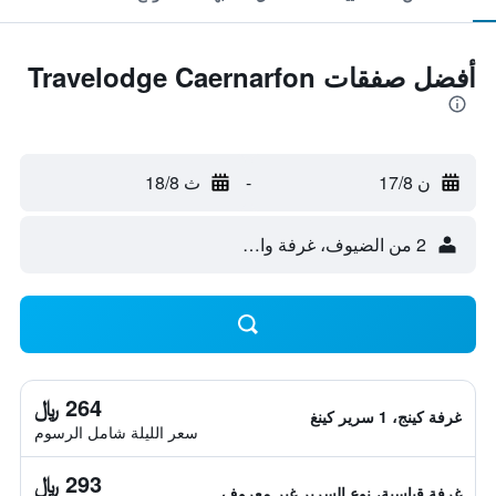
أفضل صفقات Travelodge Caernarfon
ن 17/8
-
ث 18/8
2 من الضيوف، غرفة واحدة
264 ﷼
غرفة كينج، 1 سرير كينغ
سعر الليلة شامل الرسوم
293 ﷼
غرفة قياسية، نوع السرير غير معروف