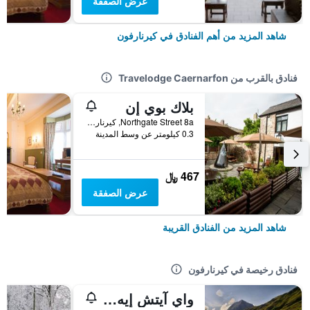
عرض الصفقة
شاهد المزيد من أهم الفنادق في كيرنارفون
فنادق بالقرب من Travelodge Caernarfon
بلاك بوي إن
Northgate Street 8a, كيرنارفون, المملكة المتحدة
0.3 كيلومتر عن وسط المدينة
467 ﷼
عرض الصفقة
شاهد المزيد من الفنادق القريبة
فنادق رخيصة في كيرنارفون
واي آيتش إيه سنودون بين-يي-باس - هوستل