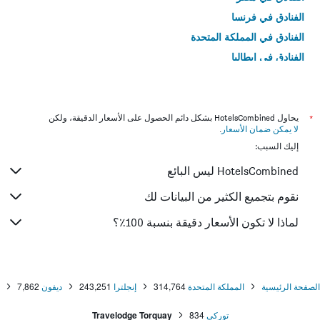
الفنادق في فرنسا
الفنادق في المملكة المتحدة
الفنادق في إيطاليا
الفنادق في تايلاند
*
يحاول HotelsCombined بشكل دائم الحصول على الأسعار الدقيقة، ولكن
لا يمكن ضمان الأسعار
.
إليك السبب:
HotelsCombined ليس البائع
نقوم بتجميع الكثير من البيانات لك
لماذا لا تكون الأسعار دقيقة بنسبة 100٪؟
الصفحة الرئيسية
المملكة المتحدة
314,764
إنجلترا
243,251
ديفون
7,862
توركي
834
Travelodge Torquay