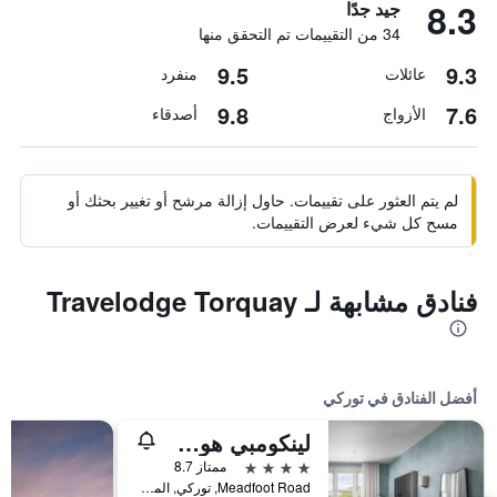
8.3
جيد جدًا
34 من التقييمات تم التحقق منها
9.5
9.3
عائلات
منفرد
9.8
7.6
الأزواج
أصدقاء
لم يتم العثور على تقييمات. حاول إزالة مرشح أو تغيير بحثك أو
مسح كل شيء لعرض التقييمات.
فنادق مشابهة لـ Travelodge Torquay
أفضل الفنادق في توركي
لينكومبي هول هوتل آند سبا - جست فور أدلتس
4 نجوم
ممتاز 8.7
Meadfoot Road, توركي, المملكة المتحدة