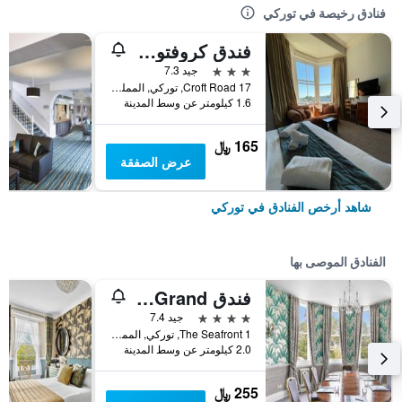
فنادق رخيصة في توركي
فندق كروفتون هاوس
3 نجوم
جيد 7.3
17 Croft Road, توركي, المملكة المتحدة
1.6 كيلومتر عن وسط المدينة
165 ﷼
عرض الصفقة
شاهد أرخص الفنادق في توركي
الفنادق الموصى بها
فندق The Grand
4 نجوم
جيد 7.4
The Seafront 1, توركي, المملكة المتحدة
2.0 كيلومتر عن وسط المدينة
255 ﷼