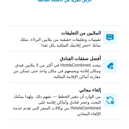
الملايين من التعليقات
تقييمات وتعليقات حقيقية من ملايين النزلاء، مثلك
تمامًا. احجز إقامتك المثالية بكل ثقة!
أفضل صفقات الفنادق
يبحث HotelsCombined في أكثر من 3 ملايين فندق
ومكان إقامة ويجمعهم في مكان واحد حتى تتمكن من
مقارنة أماكن الإقامة المثالية.
إلغاء مجاني
من الوارد أن تتغير الخطط — نتفهم ذلك. ولهذا يمكنك
البحث وحجز فنادق وأماكن إقامة على
HotelsCombined من وكالات السفر التي تقدم خدمة
الإلغاء المجاني