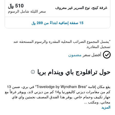
510 ﷼
غرفة كينج، نوع السرير غير معروف
سعر الليلة شامل الرسوم
15 صفقة إضافية ابتداءً من 289 ﷼
*
يشمل المجموع الضرائب المحلية المقدرة والرسوم المستحقة عند
تسجيل المغادرة.
أفضل سعر
مضمون
حول ترافلودج باي ويندام بريا
يقع مكان إقامة "Travelodge by Wyndham Brea" في بري، ضمن 13
كم من مغامرات ديزني كاليفورنيا و14 كم من ديزني لاند، ويوفر غرفاً مع
جهاز تكييف وحمام خاص. يوفر هذا الفندق المصنف نجمتين واي فاي
مجاني، ومكتب ...
المزيد