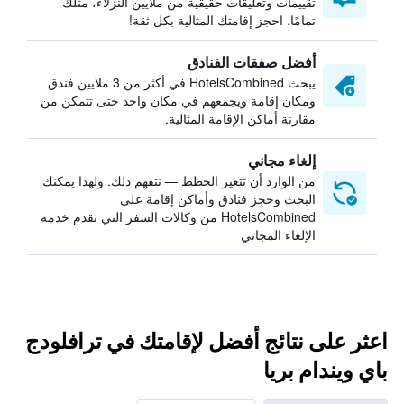
تقييمات وتعليقات حقيقية من ملايين النزلاء، مثلك
تمامًا. احجز إقامتك المثالية بكل ثقة!
أفضل صفقات الفنادق
يبحث HotelsCombined في أكثر من 3 ملايين فندق
ومكان إقامة ويجمعهم في مكان واحد حتى تتمكن من
مقارنة أماكن الإقامة المثالية.
إلغاء مجاني
من الوارد أن تتغير الخطط — نتفهم ذلك. ولهذا يمكنك
البحث وحجز فنادق وأماكن إقامة على
HotelsCombined من وكالات السفر التي تقدم خدمة
الإلغاء المجاني
اعثر على نتائج أفضل لإقامتك في ترافلودج
باي ويندام بريا