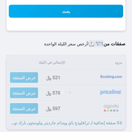
بحث
صفقات من
521 ﷼
/
أرخص سعر الليلة الواحدة
مزود
الإجمالي في الليلة
521 ﷼
عرض الصفقة
576 ﷼
عرض الصفقة
597 ﷼
عرض الصفقة
53 صفقة إضافية لـ ترافلودج باي ويندام جاردينر ييلوستون بارك نورث