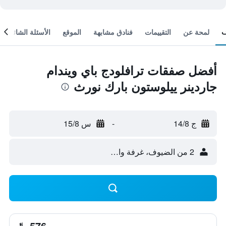
لمحة عن
التقييمات
فنادق مشابهة
الموقع
الأسئلة الشائعة
أفضل صفقات ترافلودج باي ويندام
جاردينر ييلوستون بارك نورث
ج 14/8
-
س 15/8
2 من الضيوف، غرفة واحدة
576 ﷼