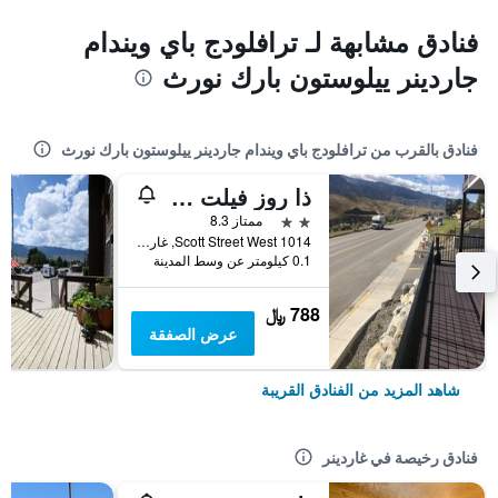
فنادق مشابهة لـ ترافلودج باي ويندام
جاردينر ييلوستون بارك نورث
فنادق بالقرب من ترافلودج باي ويندام جاردينر ييلوستون بارك نورث
ذا روز فيلت هوتل - يلو ستون
2 نجمتين
ممتاز 8.3
1014 Scott Street West, غاردينر, MT, الولايات المتحدة الأميريكية
0.1 كيلومتر عن وسط المدينة
788 ﷼
عرض الصفقة
شاهد المزيد من الفنادق القريبة
فنادق رخيصة في غاردينر