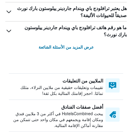
هل يعتبر ترافلودج باي ويندام جاردينر ييلوستون بارك نورث
صديقاً للحيوانات الأليفة؟
ما هو رقم هاتف ترافلودج باي ويندام جاردينر ييلوستون
بارك نورث؟
عرض المزيد من الأسئلة الشائعة
الملايين من التعليقات
تقييمات وتعليقات حقيقية من ملايين النزلاء، مثلك
تمامًا. احجز إقامتك المثالية بكل ثقة!
أفضل صفقات الفنادق
يبحث HotelsCombined في أكثر من 3 ملايين فندق
ومكان إقامة ويجمعهم في مكان واحد حتى تتمكن من
مقارنة أماكن الإقامة المثالية.