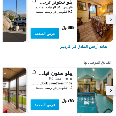
يلو ستونز تريجر كابينز
غاردينر, MT, الولايات المتحدة الأميريكية
0.5 كيلومتر عن وسط المدينة
699 ﷼
عرض الصفقة
شاهد أرخص الفنادق في غاردينر
الفنادق الموصى بها
ييلو ستون فيليدج إن آند سويتس
2 نجمتين
ممتاز 8.5
1102 Scott Street West, غاردينر, MT, الولايات المتحدة الأميريكية
1.2 كيلومتر عن وسط المدينة
769 ﷼
عرض الصفقة