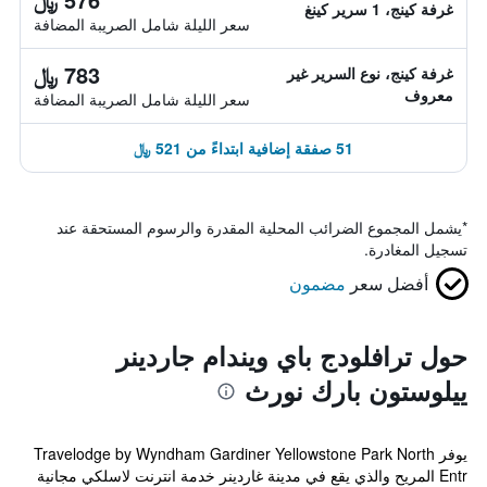
غرفة كينج، 1 سرير كينغ
سعر الليلة شامل الصريبة المضافة
783 ﷼
غرفة كينج، نوع السرير غير
معروف
سعر الليلة شامل الصريبة المضافة
51 صفقة إضافية ابتداءً من 521 ﷼
*
يشمل المجموع الضرائب المحلية المقدرة والرسوم المستحقة عند
تسجيل المغادرة.
أفضل سعر
مضمون
حول ترافلودج باي ويندام جاردينر
ييلوستون بارك نورث
يوفر Travelodge by Wyndham Gardiner Yellowstone Park North
Entr المريح والذي يقع في مدينة غاردينر خدمة انترنت لاسلكي مجانية