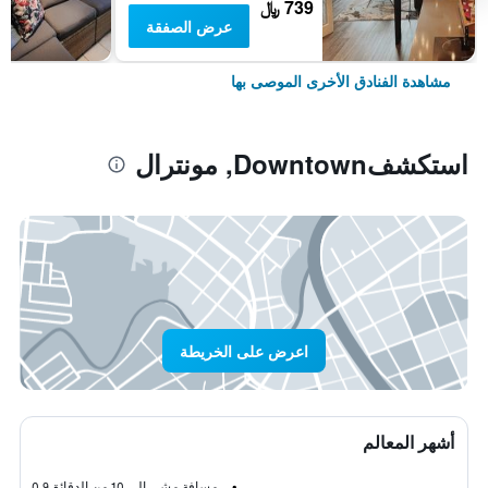
739 ﷼
عرض الصفقة
مشاهدة الفنادق الأخرى الموصى بها
استكشفDowntown, مونترال
اعرض على الخريطة
أشهر المعالم
مسافة مشي إلى 10 من الدقائق
0.9