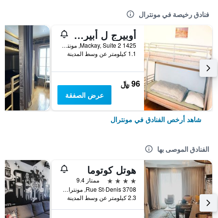
فنادق رخيصة في مونترال
أوبيرج ل أبيرو - هوستل
1425 Mackay, Suite 2, مونترال, QC, كندا
1.1 كيلومتر عن وسط المدينة
96 ﷼
عرض الصفقة
شاهد أرخص الفنادق في مونترال
الفنادق الموصى بها
هوتل كوتوما
4 نجوم
ممتاز 9.4
3708 Rue St-Denis, مونترال, QC, كندا
2.3 كيلومتر عن وسط المدينة