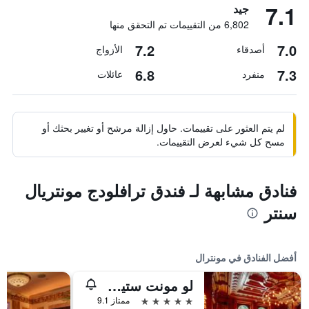
7.1
جيد
6,802 من التقييمات تم التحقق منها
7.2
7.0
أصدقاء
الأزواج
6.8
7.3
منفرد
عائلات
لم يتم العثور على تقييمات. حاول إزالة مرشح أو تغيير بحثك أو
مسح كل شيء لعرض التقييمات.
فنادق مشابهة لـ فندق ترافلودج مونتريال
سنتر
أفضل الفنادق في مونترال
لو مونت ستيفين
5 نجوم
ممتاز 9.1