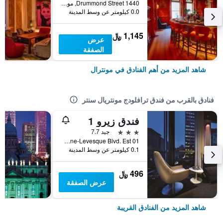
1440 Drummond Street, مونترال, QC, كندا
0.0 كيلومتر عن وسط المدينة
1,145 ﷼
عرض
الصفقة
شاهد المزيد من أهم الفنادق في مونترال
فنادق بالقرب من فندق ترافلودج مونتريال سنتر
فندق زيرو 1
3 نجوم
جيد 7.7
01 Rene-Levesque Blvd. Est, مونترال, QC, كندا
0.1 كيلومتر عن وسط المدينة
496 ﷼
عرض الصفقة
شاهد المزيد من الفنادق القريبة