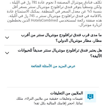
تكلف فنادق مونترال المصنفة 3 نجوم عادة 781 ﷼ في الليلة ،
ولكن وسطياً يتوفر فندق ترافلودج مونتريال سنتر بسعر أقل
بنسبة 5% عن معدل السعر في المنطقة. يمكنك الاستمتاع عادة
بالاقامة في فندق ترافلودج مونتريال سنتر بـ 745 ﷼ في الليلة.
هذه صفقة رائعة لمستخدمي HotelsCombined الذين يخططون
لزيارة مونترال.
ما مدى قرب فندق ترافلودج مونتريال سنتر من أقرب
مطار، مطار مونتريال الدولي؟
هل يعتبر فندق ترافلودج مونتريال سنتر صديقاً للحيوانات
الأليفة؟
عرض المزيد من الأسئلة الشائعة
الملايين من التعليقات
تقييمات وتعليقات حقيقية من ملايين النزلاء، مثلك
تمامًا. احجز إقامتك المثالية بكل ثقة!