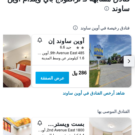
ساوند
فنادق رخيصة في أوين ساوند
آوين ساوند إن
2 نجمتين
جيد 6.6
485 9th Avenue East, أوين ساوند, ON, كندا
1.6 كيلومتر عن وسط المدينة
286 ﷼
عرض الصفقة
شاهد أرخص الفنادق في أوين ساوند
الفنادق الموصى بها
بست ويسترن إن أون ذا باي
1800 2nd Avenue East, أوين ساوند, ON, كندا
1.4 كيلومتر عن وسط المدينة