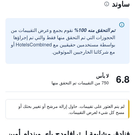
ساوند
تم التحقق منه 100%
نقوم بجمع وعرض التقييمات من
الحجوزات التي تم التحقق منها فقط والتي تم إجراؤها
بواسطة مستخدمين حقيقيين مع HotelsCombined أو
مع شركائنا الخارجيين الموثوقين.
6.8
لا بأس
750 من التقييمات تم التحقق منها
لم يتم العثور على تقييمات. حاول إزالة مرشح أو تغيير بحثك أو
مسح كل شيء لعرض التقييمات.
فنادق مشابهة لـ ترافلودج باي ويندام أوين