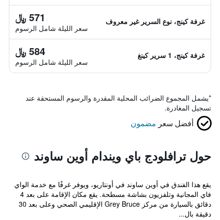
571 ﷼
غرفة كينج، نوع السرير غير معروف
سعر الليلة شامل الرسوم
584 ﷼
غرفة كينج، 1 سرير كينغ
سعر الليلة شامل الرسوم
*
يشمل المجموع الضرائب المحلية المقدرة والرسوم المستحقة عند
تسجيل المغادرة.
أفضل سعر
مضمون
حول ترافلودج باي ويندام أوين ساوند
يقع هذا الفندق في أوين ساوند في أونتاريو، ويوفر غرفًا مع خدمة الواي
فاي المجانية وتلفزيون بشاشة مسطحة. يقع مكان الإقامة على بعد 4
دقائق بالسيارة من مركز Grey Bruce الإقليمي الصحي وعلى بعد 30
دقيقة بال...