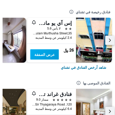
فنادق رخيصة في تشناي
إس آي يو مانشين لودج
2 نجمتين
لا بأس 5.6
35,Gulam Murthusha Street, تشناي, الهند
2.4 كيلومتر عن وسط المدينة
26 ﷼
عرض الصفقة
شاهد أرخص الفنادق في تشناي
الفنادق الموصى بها
فنادق غراند تشيناي باي جي آر تي
5 نجوم
ممتاز 9.0
120, Sir Thyagaraya Road, تشناي, الهند
6.4 كيلومتر عن وسط المدينة