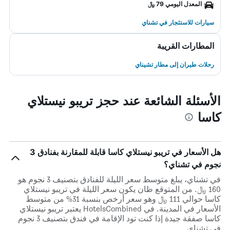
المعدل اليومي 79 ﷼
سيارات للاستئجار في تشناي
المطارات القريبة
رحلات طيران إلى مطار تشيناي
الأسئلة الشائعة عند حجز تريبو نيستلاي
كاسا
هل الأسعار في تريبو نيستلاي كاسا قابلة للمقارنة بفنادق 3
نجوم في تشناي؟
في تشناي، يبلغ متوسط ​​سعر الليلة للفنادق بتصنيف 3 نجوم هو
160 ﷼. من المتوقع ظان يكون سعر الليلة في تريبو نيستلاي
كاسا حوالي 111 ﷼ وهو سعر أرخص بنسبة 31% من متوسط
الأسعار في المدينة. في HotelsCombined يعتبر تريبو نيستلاي
كاسا صفقة جيدة إذا كنت تود الإقامة في فندق بتصنيف 3 نجوم
في تشناي.