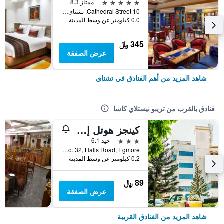
5 نجوم
ممتاز 8.3
10 Cathedral Street, تشناي, الهند
0.0 كيلومتر عن وسط المدينة
345 ﷼
عرض الصفقة
شاهد المزيد من أهم الفنادق في تشناي
فنادق بالقرب من تريبو نيستلاي كاسا
كينجز هوتل إجمور
3 نجوم
جيد 6.1
No. 32, Halls Road, Egmore, تشناي, الهند
0.2 كيلومتر عن وسط المدينة
89 ﷼
عرض الصفقة
شاهد المزيد من الفنادق القريبة