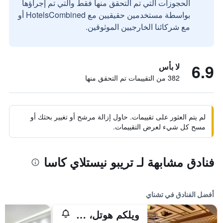
الحجوزات التي تم التحقق منها فقط والتي تم إجراؤها
بواسطة مستخدمين حقيقيين مع HotelsCombined أو
مع شركائنا الخارجيين الموثوقين.
6.9
لا بأس
382 من التقييمات تم التحقق منها
لم يتم العثور على تقييمات. حاول إزالة مرشح أو تغيير بحثك أو
مسح كل شيء لعرض التقييمات.
فنادق مشابهة لـ تريبو نيستلاي كاسا
أفضل الفنادق في تشناي
ويلكم هوتل، آي تي سي هوتلز، كاثيدرال رود، تشيناي