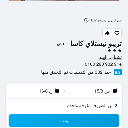
صور لـ تريبو نيستلاي كاسا
تريبو نيستلاي كاسا
فندق
3 نجوم
تشناي، الهند
+91 932 280 0100
جيد
382 من التقييمات تم التحقق منها
6.9
س 15/8
-
ح 16/8
2 من الضيوف، غرفة واحدة
بحث