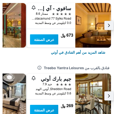
سافوي - آي إتش سي إل سيليكشنز
5 نجوم
ممتاز 8.6
Ootacamund 77 Sylks Road, أوتي, الهند
0.0 كيلومتر عن وسط المدينة
673 ﷼
عرض الصفقة
شاهد المزيد من أهم الفنادق في أوتي
فنادق بالقرب من Treebo Yantra Leisures
جيم بارك أوتي
4 نجوم
جيد 7.9
Sheddon Road, أوتي, الهند
0.6 كيلومتر عن وسط المدينة
269 ﷼
عرض الصفقة