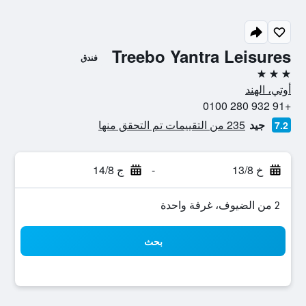
Treebo Yantra Leisures
فندق
3 نجوم
أوتي، الهند
+91 932 280 0100
جيد
235 من التقييمات تم التحقق منها
7.2
خ 13/8
-
ج 14/8
2 من الضيوف، غرفة واحدة
بحث