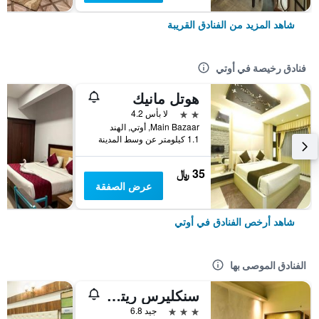
شاهد المزيد من الفنادق القريبة
فنادق رخيصة في أوتي
هوتل مانيك
2 نجمتين
لا بأس 4.2
Main Bazaar, أوتي, الهند
1.1 كيلومتر عن وسط المدينة
35 ﷼
عرض الصفقة
شاهد أرخص الفنادق في أوتي
الفنادق الموصى بها
سنكليرس ريترييت أوتي
3 نجوم
جيد 6.8