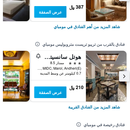
387 ﷼
عرض الصفقة
شاهد المزيد من أهم الفنادق في مومباي
فنادق بالقرب من تريبو تريست متروبوليس مومباي
هوتل سانسيتي ريزيدانس
3 نجوم
ممتاز 8.5
16th Road, MIDC, Marol, Andheri(E), مومباي, الهند
0.7 كيلومتر عن وسط المدينة
210 ﷼
عرض الصفقة
شاهد المزيد من الفنادق القريبة
فنادق رخيصة في مومباي