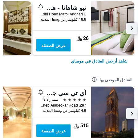
نيو شاهانا - هوستل
Shop No 5 Marol Maroshi Road Marol Andheri E, مومباي, الهند
18.8 كيلومتر عن وسط المدينة
26 ﷼
عرض الصفقة
شاهد أرخص الفنادق في مومباي
الفنادق الموصى بها
آي تي سي جراند سنترال، أحد فنادق لوكشري كولكشن، مومباي
5 نجوم
ممتاز 8.9
287, Dr. Babasaheb Ambedkar Road, مومباي, الهند
4.9 كيلومتر عن وسط المدينة
515 ﷼
عرض الصفقة