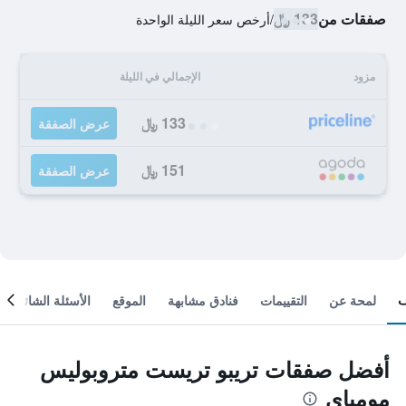
صفقات من
133 ﷼
/
أرخص سعر الليلة الواحدة
مزود
الإجمالي في الليلة
133 ﷼
عرض الصفقة
151 ﷼
عرض الصفقة
لمحة عن
التقييمات
فنادق مشابهة
الموقع
الأسئلة الشائعة
أفضل صفقات تريبو تريست متروبوليس
مومباي