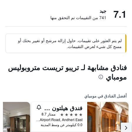
7.1
جيد
741 من التقييمات تم التحقق منها
لم يتم العثور على تقييمات. حاول إزالة مرشح أو تغيير بحثك أو
مسح كل شيء لعرض التقييمات.
فنادق مشابهة لـ تريبو تريست متروبوليس
مومباي
أفضل الفنادق في مومباي
فندق هيلتون مومباي إنترناشيونال اير بورت
5 نجوم
ممتاز 8.7
Sahar Airport Road, Andheri East, مومباي, الهند
0.0 كيلومتر عن وسط المدينة