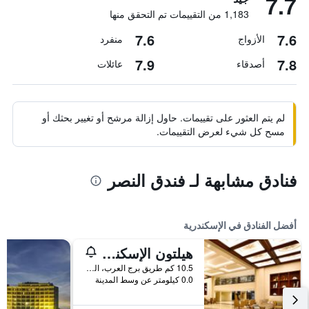
7.7
1,183 من التقييمات تم التحقق منها
7.6
7.6
الأزواج
منفرد
7.9
7.8
أصدقاء
عائلات
لم يتم العثور على تقييمات. حاول إزالة مرشح أو تغيير بحثك أو
مسح كل شيء لعرض التقييمات.
فنادق مشابهة لـ فندق النصر
أفضل الفنادق في الإسكندرية
هيلتون الإسكندرية كينجز رانش
10.5 كم طريق برج العرب، الملك مريوط, الإسكندرية, مصر
0.0 كيلومتر عن وسط المدينة