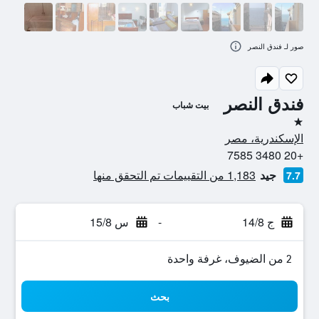
صور لـ فندق النصر
فندق النصر
بيت شباب
نجمة واحدة
الإسكندرية، مصر
+20 3480 7585
جيد
1,183 من التقييمات تم التحقق منها
7.7
ج 14/8
-
س 15/8
2 من الضيوف، غرفة واحدة
بحث