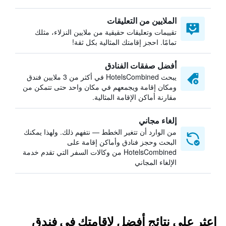
الملايين من التعليقات
تقييمات وتعليقات حقيقية من ملايين النزلاء، مثلك
تمامًا. احجز إقامتك المثالية بكل ثقة!
أفضل صفقات الفنادق
يبحث HotelsCombined في أكثر من 3 ملايين فندق
ومكان إقامة ويجمعهم في مكان واحد حتى تتمكن من
مقارنة أماكن الإقامة المثالية.
إلغاء مجاني
من الوارد أن تتغير الخطط — نتفهم ذلك. ولهذا يمكنك
البحث وحجز فنادق وأماكن إقامة على
HotelsCombined من وكالات السفر التي تقدم خدمة
الإلغاء المجاني
اعثر على نتائج أفضل لإقامتك في فندق