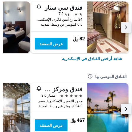
فندق سي ستار
2 نجمتين
جيد 7.2
24 شارع أمين فكرى, الإسكندرية, مصر
0.5 كيلومتر عن وسط المدينة
82 ﷼
عرض الصفقة
شاهد أرخص الفنادق في الإسكندرية
الفنادق الموصى بها
فندق ومركز مؤتمرات راديسون بلو، الإسكندرية
5 نجوم
ممتاز 9.0
محور التعمير, الإسكندرية, مصر
24.2 كيلومتر عن وسط المدينة
467 ﷼
عرض الصفقة