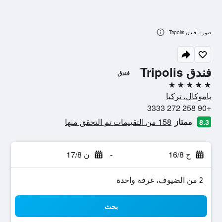
صور لـ فندق Tripolis
فندق Tripolis
فندق
5 نجوم
باموكال، تركيا
+90 258 272 3333
ممتاز
158 من التقييمات تم التحقق منها
8.3
ح 16/8
-
ن 17/8
2 من الضيوف، غرفة واحدة
بحث