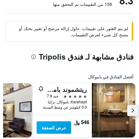
8.3
158 من التقييمات تم التحقق منها
لم يتم العثور على تقييمات. حاول إزالة مرشح أو تغيير بحثك أو
مسح كل شيء لعرض التقييمات.
فنادق مشابهة لـ فندق Tripolis
أفضل الفنادق في باموكال
ريتشموند باموكالي ترمال
5 نجوم
جيد 7.9
Karahayit, باموكال, تركيا
0.0 كيلومتر عن وسط المدينة
546 ﷼
عرض الصفقة