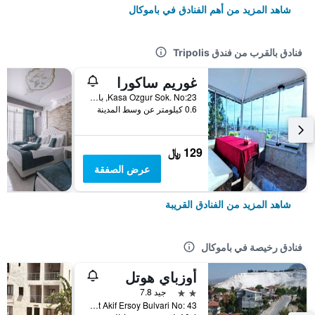
شاهد المزيد من أهم الفنادق في باموكال
فنادق بالقرب من فندق Tripolis
غوريم ساكورا
Kasa Ozgur Sok. No:23, باموكال, تركيا
0.6 كيلومتر عن وسط المدينة
129 ﷼
عرض الصفقة
شاهد المزيد من الفنادق القريبة
فنادق رخيصة في باموكال
أوزباي هوتل
2 نجمتين
جيد 7.8
Mehmet Akif Ersoy Bulvari No: 43, باموكال, تركيا