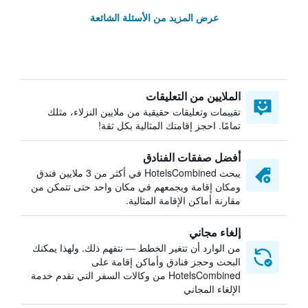
عرض المزيد من الأسئلة الشائعة
الملايين من التعليقات
تقييمات وتعليقات حقيقية من ملايين النزلاء، مثلك
تمامًا. احجز إقامتك المثالية بكل ثقة!
أفضل صفقات الفنادق
يبحث HotelsCombined في أكثر من 3 ملايين فندق
ومكان إقامة ويجمعهم في مكان واحد حتى تتمكن من
مقارنة أماكن الإقامة المثالية.
إلغاء مجاني
من الوارد أن تتغير الخطط — نتفهم ذلك. ولهذا يمكنك
البحث وحجز فنادق وأماكن إقامة على
HotelsCombined من وكالات السفر التي تقدم خدمة
الإلغاء المجاني