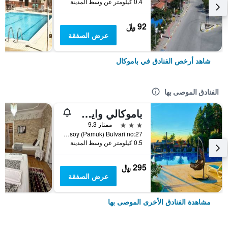
0.4 كيلومتر عن وسط المدينة
92 ﷼
عرض الصفقة
شاهد أرخص الفنادق في باموكال
الفنادق الموصى بها
باموكالي وايت هيفين سويت هوتل
3 نجوم
ممتاز 9.3
Pamukkale Mahallesi Mehmet Akif Ersoy (Pamuk) Bulvari no:27, باموكال, تركيا
0.5 كيلومتر عن وسط المدينة
295 ﷼
عرض الصفقة
مشاهدة الفنادق الأخرى الموصى بها