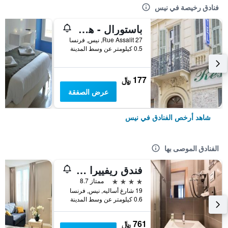
فنادق رخيصة في نيس
باستورال - هوستل
27 Rue Assalit, نيس, فرنسا
0.5 كيلومتر عن وسط المدينة
177 ﷼
عرض الصفقة
شاهد أرخص الفنادق في نيس
الفنادق الموصى بها
فندق ريفييرا دازور
4 نجوم
ممتاز 8.7
19 شارغ أساليه, نيس, فرنسا
0.6 كيلومتر عن وسط المدينة
761 ﷼