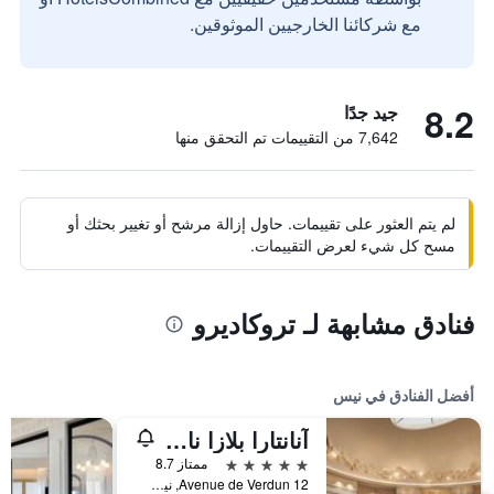
مع شركائنا الخارجيين الموثوقين.
8.2
جيد جدًا
7,642 من التقييمات تم التحقق منها
لم يتم العثور على تقييمات. حاول إزالة مرشح أو تغيير بحثك أو
مسح كل شيء لعرض التقييمات.
فنادق مشابهة لـ تروكاديرو
أفضل الفنادق في نيس
آنانتارا بلازا نايس هوتل - إيه ليدينج هوتل أوف ذا وورلد
5 نجوم
ممتاز 8.7
12 Avenue de Verdun, نيس, فرنسا