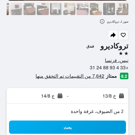
صور لـ تروكاديرو
تروكاديرو
فندق
2 نجمتين
نيس، فرنسا
+33 4 93 88 24 31
ممتاز
7,642 من التقييمات تم التحقق منها
8.2
خ 13/8
-
ج 14/8
2 من الضيوف، غرفة واحدة
بحث