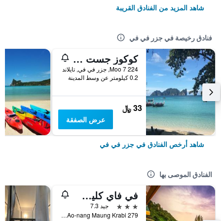
شاهد المزيد من الفنادق القريبة
فنادق رخيصة في جزر في في
كوكوز جست هاوس
224 Moo 7, جزر في في, تايلاند
0.2 كيلومتر عن وسط المدينة
33 ﷼
عرض الصفقة
شاهد أرخص الفنادق في جزر في في
الفنادق الموصى بها
في فاي كليف بيتش ريزورت
3 نجوم
جيد 7.3
279 Moo.7 Ao-nang Maung Krabi, جزر في في, تايلاند