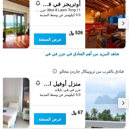
أوتريجر في فاي آيلاند ريزورت
11 Moo 8 Laem Tong, جزر في في, تايلاند
0.0 كيلومتر عن وسط المدينة
526 ﷼
عرض الصفقة
شاهد المزيد من أهم الفنادق في جزر في في
فنادق بالقرب من تروبيكال جاردن بنجالو
منزل أوفيل الريفي
جزر في في, تايلاند
0.0 كيلومتر عن وسط المدينة
67 ﷼
عرض الصفقة