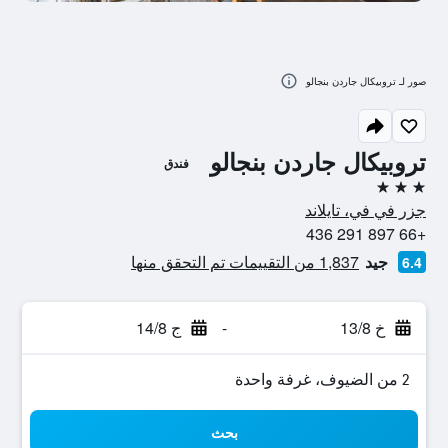
صور لـ تروبيكال جاردن بنجالو
تروبيكال جاردن بنجالو
فندق
3 نجوم
جزر في في، تايلاند
+66 897 291 436
جيد
1,837 من التقييمات تم التحقق منها
6.4
خ 13/8
-
ج 14/8
2 من الضيوف، غرفة واحدة
بحث