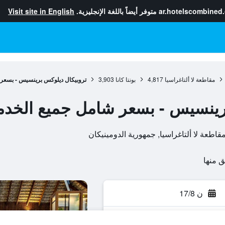
ar.hotelscombined
متوفر أيضاً باللغة الإنجليزية.
Visit site in English
مقاطعة لا ألتاغراسيا
4,817
بونتا كانا
3,903
تروبيكال ديلوكس برينسيس - بسعر
رينسيس - بسعر شامل جميع الخد
ن 17/8