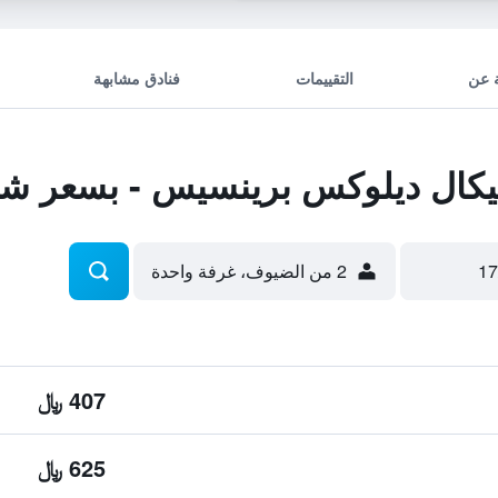
 عن
التقييمات
فنادق مشابهة
كال ديلوكس برينسيس - بسعر شا
2 من الضيوف، غرفة واحدة
407 ﷼
625 ﷼