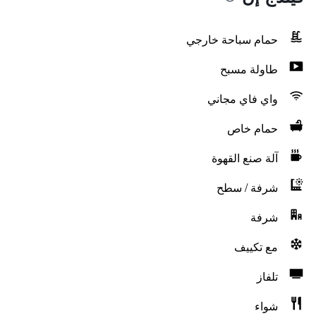
حمام سباحة خارجي
طاولة مسبح
واي فاي مجاني
حمام خاص
آلة صنع القهوة
شرفة / سطح
شرفة
مع تكييف
تلفاز
شواء