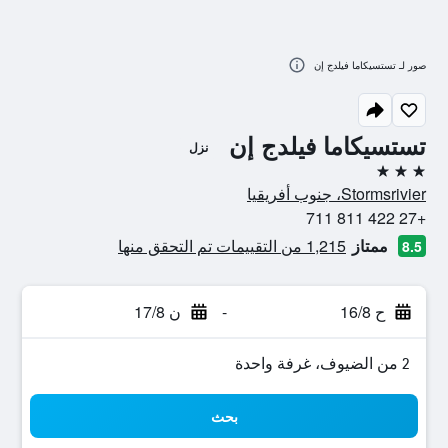
صور لـ تستسيكاما فيلدج إن
تستسيكاما فيلدج إن
نزل
3 نجوم
Stormsrivier، جنوب أفريقيا
+27 422 811 711
ممتاز
1,215 من التقييمات تم التحقق منها
8.5
ح 16/8
-
ن 17/8
2 من الضيوف، غرفة واحدة
بحث