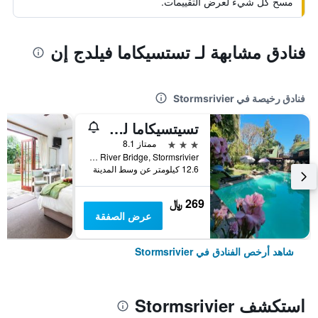
مسح كل شيء لعرض التقييمات.
فنادق مشابهة لـ تستسيكاما فيلدج إن
فنادق رخيصة في Stormsrivier
تسيتسيكاما لودج
3 نجوم
ممتاز 8.1
8km East Of Storms River Bridge, Stormsrivier, محافظة الكاب الشرقية, جنوب أفريقيا
12.6 كيلومتر عن وسط المدينة
269 ﷼
عرض الصفقة
شاهد أرخص الفنادق في Stormsrivier
استكشف Stormsrivier