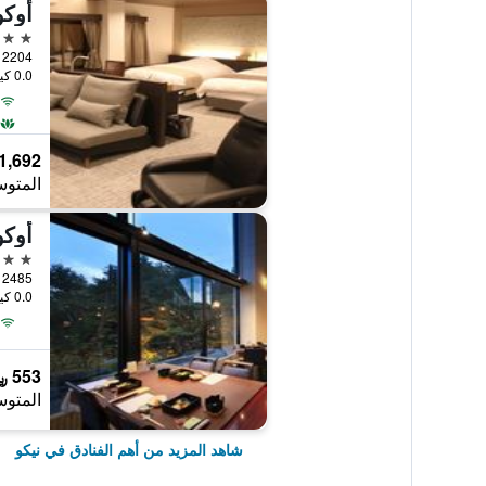
أوكو
4 نجوم
2204 Nikko, نيكو, اليابان
0.0 كيلومتر عن وسط المدينة
1,692 ﷼
المتوس
أوكو
4 نجوم
2485 Chugushi, نيكو, اليابان
0.0 كيلومتر عن وسط المدينة
553 ﷼
المتوس
شاهد المزيد من أهم الفنادق في نيكو