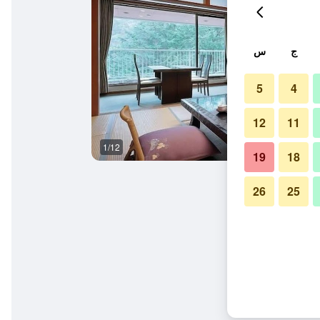
ج
س
5
4
12
11
1/12
ردهة
19
18
26
25