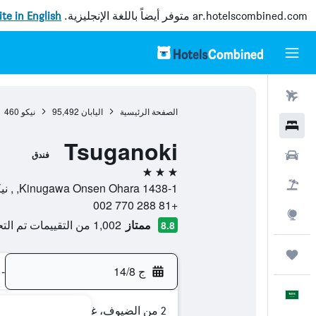
ar.hotelscombined.com
متوفر أيضاً باللغة الإنجليزية.
site in English
رحلات طيران
الصفحة الرئيسية
اليابان
95,492
نيكو
460
فنادق
Tsuganoki
سيارات
فندق
3 نجوم
حزم العروض
1438-1 Kinugawa Onsen Ohara, , نيكو, محافظة توتشيغي, اليابان
+81 288 770 002
استكشاف
ممتاز
1,002 من التقييمات تم التحقق منها
8.8
رحلات
ج 14/8
-
العَرَبِيَّة
2 من الضيوف، غرفة واحدة