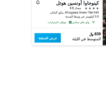
كينوجاوا أونسين هوتل
4 نجوم
ممتاز 8.8
Kinugawa Onsen Taki 545, نيكو, اليابان
0.0 كيلومتر عن وسط المدينة
واي فاي مجاني
موقف السيارات
839 ﷼
عرض الصفقة
المتوسط في الليلة