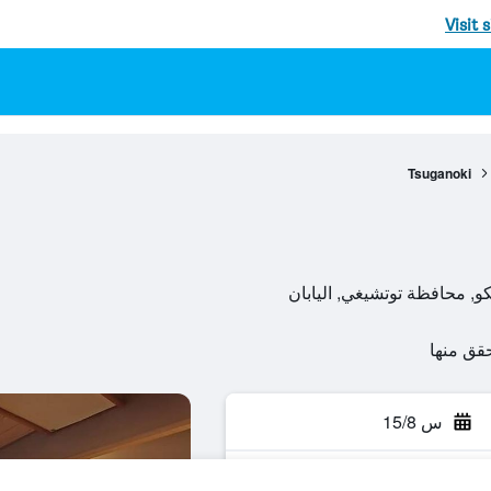
Visit 
Tsuganoki
س 15/8