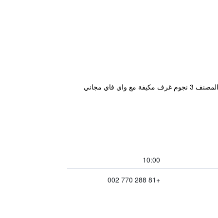
يقع مكان إقامة "Tsuganoki" في نيكو، على بعد 19 كم من محطة توبو نيكو، ويتميز بإطلالات على النهر. لدى هذا الريوكان المصنف 3 نجوم غرف مكيفة مع واي فاي مجاني
10:00
+81 288 770 002