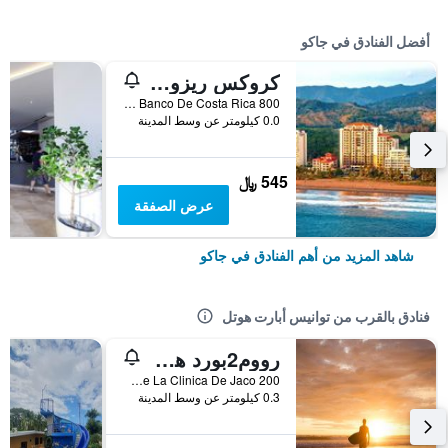
أفضل الفنادق في جاكو
كروكس ريزورت آند كازينو
800 Metros Norte Del Banco De Costa Rica, جاكو, كوستاريكا
0.0 كيلومتر عن وسط المدينة
545 ﷼
عرض الصفقة
شاهد المزيد من أهم الفنادق في جاكو
فنادق بالقرب من توانيس أبارت هوتل
رووم2بورد هوستل آند سرف سكول
200 Metros Oeste De La Clinica De Jaco, جاكو, كوستاريكا
0.3 كيلومتر عن وسط المدينة