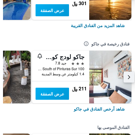
301 ﷼
عرض الصفقة
شاهد المزيد من الفنادق القريبة
فنادق رخيصة في جاكو
جاكو لودج كوايت هوتل
3 نجوم
جيد 7.8
100 Mts South of Pinturas Sur, جاكو, كوستاريكا
1.4 كيلومتر عن وسط المدينة
211 ﷼
عرض الصفقة
شاهد أرخص الفنادق في جاكو
الفنادق الموصى بها