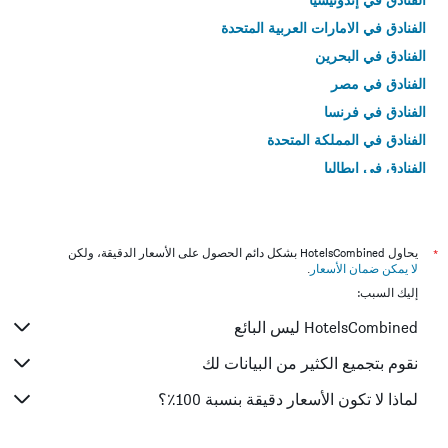
الفنادق في الامارات العربية المتحدة
الفنادق في البحرين
الفنادق في مصر
الفنادق في فرنسا
الفنادق في المملكة المتحدة
الفنادق في إيطاليا
الفنادق في تايلاند
*
يحاول HotelsCombined بشكل دائم الحصول على الأسعار الدقيقة، ولكن
لا يمكن ضمان الأسعار
.
إليك السبب:
HotelsCombined ليس البائع
نقوم بتجميع الكثير من البيانات لك
لماذا لا تكون الأسعار دقيقة بنسبة 100٪؟