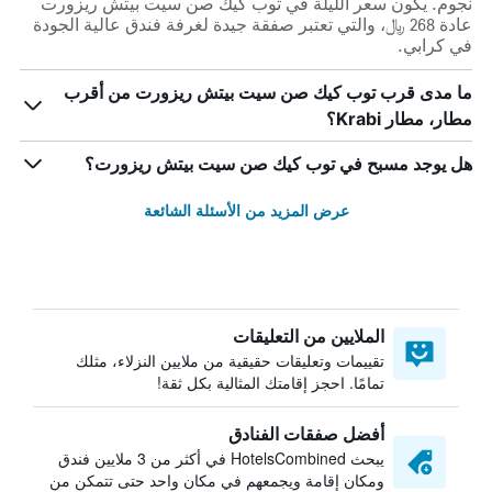
نجوم. يكون سعر الليلة في توب كيك صن سيت بيتش ريزورت
عادة 268 ﷼، والتي تعتبر صفقة جيدة لغرفة فندق عالية الجودة
في كرابي.
ما مدى قرب توب كيك صن سيت بيتش ريزورت من أقرب
مطار، مطار Krabi؟
هل يوجد مسبح في توب كيك صن سيت بيتش ريزورت؟
عرض المزيد من الأسئلة الشائعة
الملايين من التعليقات
تقييمات وتعليقات حقيقية من ملايين النزلاء، مثلك
تمامًا. احجز إقامتك المثالية بكل ثقة!
أفضل صفقات الفنادق
يبحث HotelsCombined في أكثر من 3 ملايين فندق
ومكان إقامة ويجمعهم في مكان واحد حتى تتمكن من