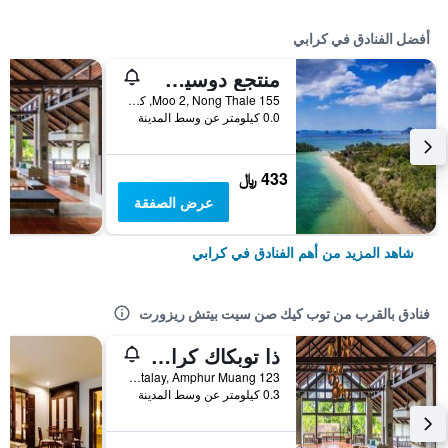
أفضل الفنادق في كرابي
منتجع دوسيت ثاني كرابي بيتش
155 Moo 2, Nong Thale, كرابي, تايلاند
0.0 كيلومتر عن وسط المدينة
433 ﷼
عرض الصفقة
شاهد المزيد من أهم الفنادق في كرابي
فنادق بالقرب من توب كيك صن سيت بيتش ريزورت
ذا توبكاك كرابي بوتيك ريزورت
123 Moo 3, Tumbol Nongtalay, Amphur Muang, كرابي, تايلاند
0.3 كيلومتر عن وسط المدينة