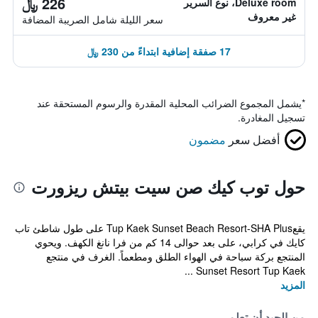
226 ﷼
Deluxe room، نوع السرير
غير معروف
سعر الليلة شامل الصريبة المضافة
17 صفقة إضافية ابتداءً من 230 ﷼
*
يشمل المجموع الضرائب المحلية المقدرة والرسوم المستحقة عند
تسجيل المغادرة.
أفضل سعر
مضمون
حول توب كيك صن سيت بيتش ريزورت
يقعTup Kaek Sunset Beach Resort-SHA Plus على طول شاطئ تاب
كايك في كرابي، على بعد حوالى 14 كم من فرا نانغ الكهف. ويحوي
المنتجع بركة سباحة في الهواء الطلق ومطعماً. الغرف في منتجع
Sunset Resort Tup Kaek ...
المزيد
من الجيد أن تعلم