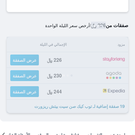
صفقات من
226 ﷼
/
أرخص سعر الليلة الواحدة
مزود
الإجمالي في الليلة
226 ﷼
عرض الصفقة
230 ﷼
عرض الصفقة
244 ﷼
عرض الصفقة
19 صفقة إضافية لـ توب كيك صن سيت بيتش ريزورت
لمحة عن
التقييمات
فنادق مشابهة
الموقع
الأسئلة الشائعة