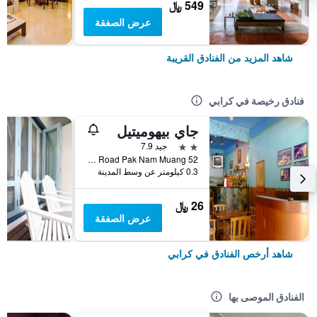
549 ﷼
عرض الصفقة
شاهد المزيد من الفنادق القريبة
فنادق رخيصة في كرابي
جاي بيهوميتيل
2 نجمتين
جيد 7.9
52 Soi 5 Maharat Road Pak Nam Muang, كرابي, تايلاند
0.3 كيلومتر عن وسط المدينة
26 ﷼
عرض الصفقة
شاهد أرخص الفنادق في كرابي
الفنادق الموصى بها