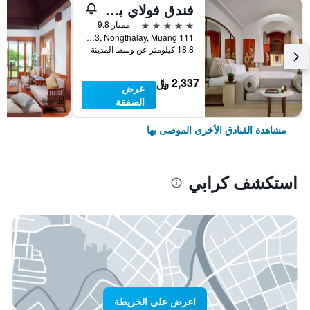
فندق فولاي باي، أريتز-كارلتون
5 نجوم
ممتاز 9.8
111 Moo 3, Nongthalay, Muang, كرابي, تايلاند
18.8 كيلومتر عن وسط المدينة
2,337 ﷼
عرض
الصفقة
مشاهدة الفنادق الأخرى الموصى بها
استكشف كرابي
اعرض على الخريطة