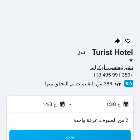
Turist Hotel
فندق
نجمة واحدة
تشيرنيفتسي، أوكرانيا
+380 991 495 113
جيد
386 من التقييمات تم التحقق منها
6.0
خ 13/8
-
ج 14/8
2 من الضيوف، غرفة واحدة
بحث