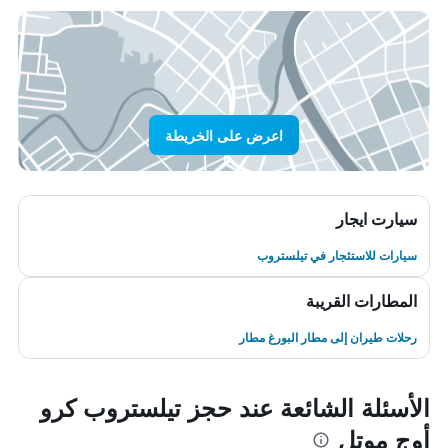
اعرض على الخريطة
سيارت ايجار
سيارات للاستئجار في تيلستروب
المطارات القريبة
رحلات طيران إلى مطار البورغ مطار
الأسئلة الشائعة عند حجز تيلستروب كرو
أوج موتل