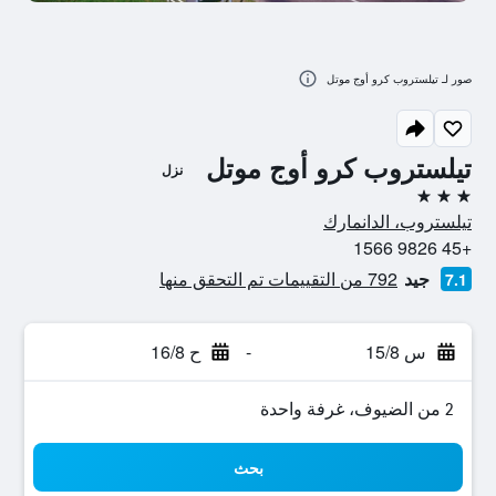
صور لـ تيلستروب كرو أوج موتل
تيلستروب كرو أوج موتل
نزل
3 نجوم
تيلستروب، الدانمارك
+45 9826 1566
جيد
792 من التقييمات تم التحقق منها
7.1
س 15/8
-
ح 16/8
2 من الضيوف، غرفة واحدة
بحث