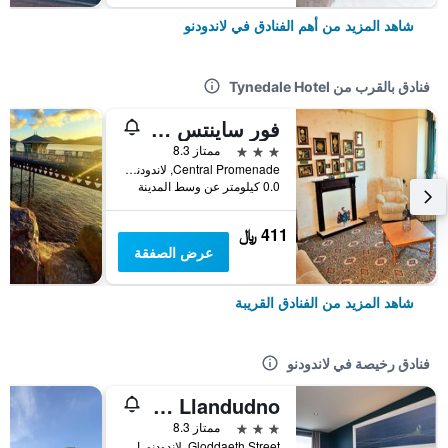
شاهد المزيد من أهم الفنادق في لاندودنو
فنادق بالقرب من Tynedale Hotel
فور ساينتس بريج إي دون هوتل
3 نجوم
ممتاز 8.3
Central Promenade, لاندودنو, المملكة المتحدة
0.0 كيلومتر عن وسط المدينة
411 ﷼
عرض الصفقة
شاهد المزيد من الفنادق القريبة
فنادق رخيصة في لاندودنو
Travelodge Llandudno
3 نجوم
ممتاز 8.3
Gloddaeth Street, لاندودنو, المملكة المتحدة