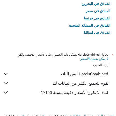
الفنادق في البحرين
الفنادق في مصر
الفنادق في فرنسا
الفنادق في المملكة المتحدة
الفنادق في إيطاليا
الفنادق في تايلاند
*
يحاول HotelsCombined بشكل دائم الحصول على الأسعار الدقيقة، ولكن
لا يمكن ضمان الأسعار
.
إليك السبب:
HotelsCombined ليس البائع
نقوم بتجميع الكثير من البيانات لك
لماذا لا تكون الأسعار دقيقة بنسبة 100٪؟
الصفحة الرئيسية
المملكة المتحدة
314,756
ويلز
30,713
لاندودنو
661