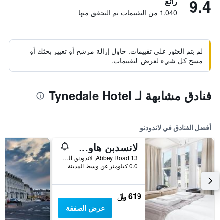
9.4
رائع
1,040 من التقييمات تم التحقق منها
لم يتم العثور على تقييمات. حاول إزالة مرشح أو تغيير بحثك أو
مسح كل شيء لعرض التقييمات.
فنادق مشابهة لـ Tynedale Hotel
أفضل الفنادق في لاندودنو
لانسدبن هاوس ويذ برايفت كار بارك
Abbey Road 13, لاندودنو, المملكة المتحدة
0.0 كيلومتر عن وسط المدينة
619 ﷼
عرض الصفقة