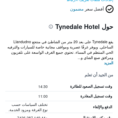
أفضل سعر
مضمون
حول Tynedale Hotel
يقع Tynedale على بعد 20 متر من الشاطئ في منتجع Llandudno
الساحلي. ويوفر غرفًا عصرية ومواقف مجانية خاصة للسيارات والترفيه
الحي المنتظم في المساء. تحتوي جميع الغرف الواسعة على تلفزيون
ومرافق صنع الشاي و...
المزيد
من الجيد أن تعلم
14:30
وقت تسجيل الصعود للطائرة
11:00
وقت تسجيل المغادرة
تختلف السياسات حسب
الدفع والإلغاء
نوع الغرفة ومزود الخدمة.
+44 149 287 7426
رقم مكتب الاستقبال