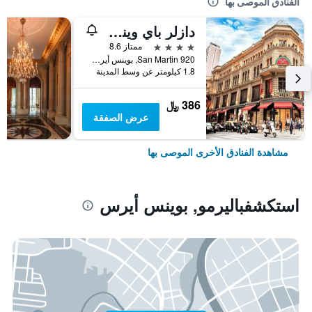
الفنادق الموصى بها
دازلر باي ويندام بوينوس أيريس سان مارتين
4 نجوم
ممتاز 8.6
San Martin 920, بوينس أيرس, Capital Federal District, الأرجنتين
1.8 كيلومتر عن وسط المدينة
386 ﷼
عرض الصفقة
مشاهدة الفنادق الأخرى الموصى بها
استكشفباليرمو, بوينس أيرس