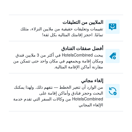
الملايين من التعليقات
تقييمات وتعليقات حقيقية من ملايين النزلاء، مثلك
تمامًا. احجز إقامتك المثالية بكل ثقة!
أفضل صفقات الفنادق
يبحث HotelsCombined في أكثر من 3 ملايين فندق
ومكان إقامة ويجمعهم في مكان واحد حتى تتمكن من
مقارنة أماكن الإقامة المثالية.
إلغاء مجاني
من الوارد أن تتغير الخطط — نتفهم ذلك. ولهذا يمكنك
البحث وحجز فنادق وأماكن إقامة على
HotelsCombined من وكالات السفر التي تقدم خدمة
الإلغاء المجاني