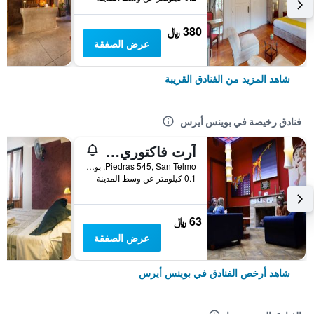
380 ﷼
عرض الصفقة
شاهد المزيد من الفنادق القريبة
فنادق رخيصة في بوينس أيرس
آرت فاكتوري سان تيلمو
Piedras 545, San Telmo, بوينس أيرس, Capital Federal District, الأرجنتين
0.1 كيلومتر عن وسط المدينة
63 ﷼
عرض الصفقة
شاهد أرخص الفنادق في بوينس أيرس