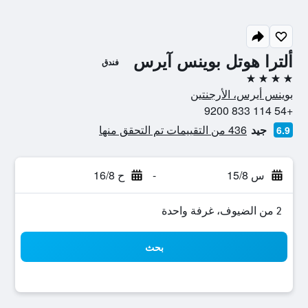
ألترا هوتل بوينس آيرس
فندق
4 نجوم
بوينس أيرس، الأرجنتين
+54 114 833 9200
جيد
436 من التقييمات تم التحقق منها
6.9
س 15/8
-
ح 16/8
2 من الضيوف، غرفة واحدة
بحث