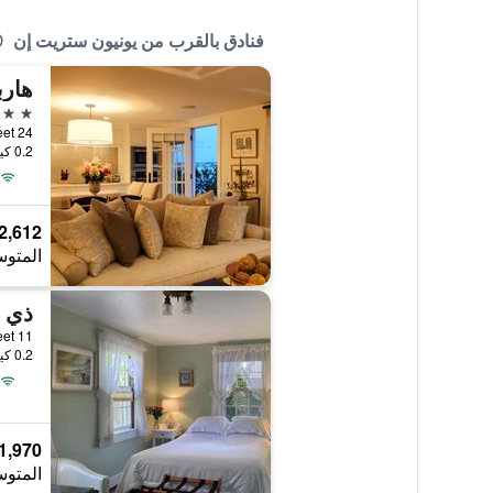
فنادق بالقرب من يونيون ستريت إن
هارب
4 نجوم
0.2 كيلومتر عن وسط المدينة
2,612 ﷼
المتوس
ذي ب
0.2 كيلومتر عن وسط المدينة
1,970 ﷼
المتوس