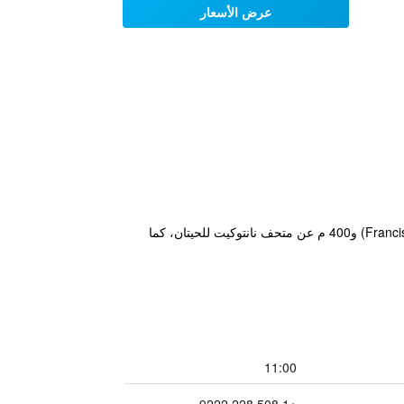
عرض الأسعار
يقع مكان إقامة "Union Street Inn" في نانتوكيت حيث يبعد مسافة 300 م عن شاطئ فرانسيس ستريت (Francis Street Beach) و400 م عن متحف نانتوكيت للحيتان، كما
11:00