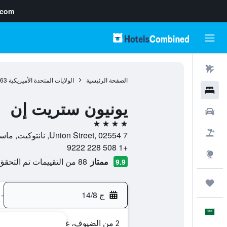
.com
رحلات طيران
الصفحة الرئيسية
الولايات المتحدة الأميريكية
963
فنادق
يونيون ستريت إن
سيارات
4 نجوم
حزم العروض
7 Union Street, 02554, نانتوكيت, ماساتشوستس, الولايات المتحدة الأميريكية
+1 508 228 9222
استكشاف
ممتاز
88 من التقييمات تم التحقق منها
9.9
رحلات
ج 14/8
-
العَرَبِيَّة
2 من الضيوف، غرفة واحدة