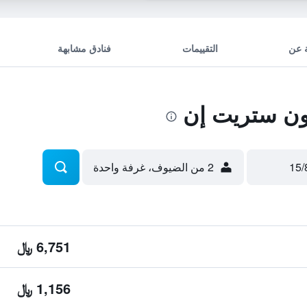
 عن
التقييمات
فنادق مشابهة
ون ستريت إن
2 من الضيوف، غرفة واحدة
6,751 ﷼
1,156 ﷼