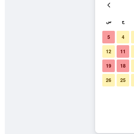
ج
س
5
4
12
11
19
18
26
25