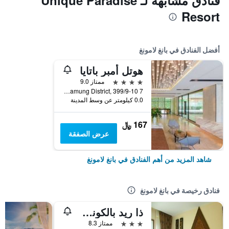
فنادق مشابهة لـ Unique Paradise
Resort
أفضل الفنادق في بانغ لامونغ
هوتل أمبر باتايا
4 نجوم
ممتاز 9.0
Pattaya 3rd Rd, Pattaya City, Bang Lamung District, 399/9-10 7, بانغ لامونغ, تايلاند
0.0 كيلومتر عن وسط المدينة
167 ﷼
عرض الصفقة
شاهد المزيد من أهم الفنادق في بانغ لامونغ
فنادق رخيصة في بانغ لامونغ
ذا ريد بالكوني إن
3 نجوم
ممتاز 8.3