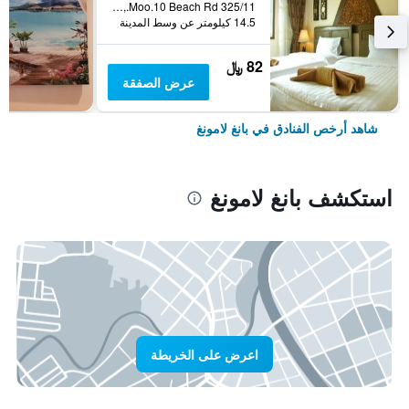
325/11 Moo.10 Beach Rd., بانغ لامونغ, تايلاند
14.5 كيلومتر عن وسط المدينة
82 ﷼
عرض الصفقة
شاهد أرخص الفنادق في بانغ لامونغ
استكشف بانغ لامونغ
اعرض على الخريطة