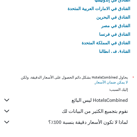
الفنادق في الامارات العربية المتحدة
الفنادق في البحرين
الفنادق في مصر
الفنادق في فرنسا
الفنادق في المملكة المتحدة
الفنادق في إيطاليا
الفنادق في تايلاند
*
يحاول HotelsCombined بشكل دائم الحصول على الأسعار الدقيقة، ولكن
لا يمكن ضمان الأسعار
.
إليك السبب:
HotelsCombined ليس البائع
نقوم بتجميع الكثير من البيانات لك
لماذا لا تكون الأسعار دقيقة بنسبة 100٪؟