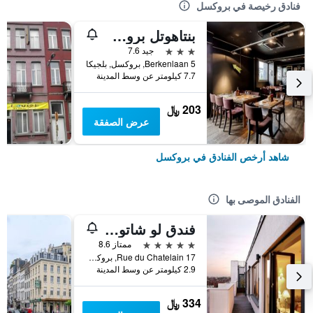
فنادق رخيصة في بروكسل
بنتاهوتل بروسلز إيربورت
3 نجوم
جيد 7.6
Berkenlaan 5, بروكسل, بلجيكا
7.7 كيلومتر عن وسط المدينة
203 ﷼
عرض الصفقة
شاهد أرخص الفنادق في بروكسل
الفنادق الموصى بها
فندق لو شاتولان
5 نجوم
ممتاز 8.6
17 Rue du Chatelain, بروكسل, بلجيكا
2.9 كيلومتر عن وسط المدينة
334 ﷼