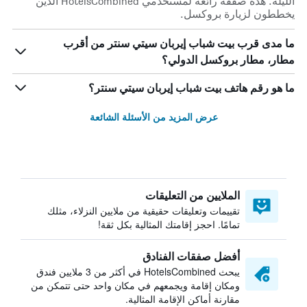
الليلة. هذه صفقة رائعة لمستخدمي HotelsCombined الذين
يخططون لزيارة بروكسل.
ما مدى قرب بيت شباب إيربان سيتي سنتر من أقرب
مطار، مطار بروكسل الدولي؟
ما هو رقم هاتف بيت شباب إيربان سيتي سنتر؟
عرض المزيد من الأسئلة الشائعة
الملايين من التعليقات
تقييمات وتعليقات حقيقية من ملايين النزلاء، مثلك
تمامًا. احجز إقامتك المثالية بكل ثقة!
أفضل صفقات الفنادق
يبحث HotelsCombined في أكثر من 3 ملايين فندق
ومكان إقامة ويجمعهم في مكان واحد حتى تتمكن من
مقارنة أماكن الإقامة المثالية.