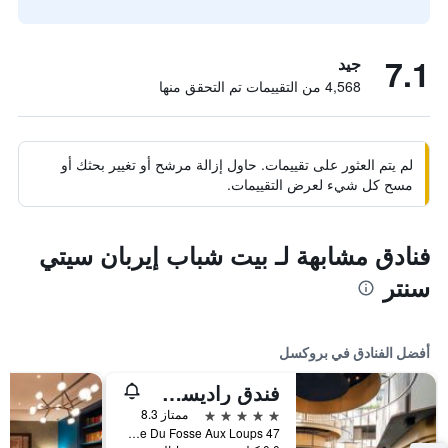
7.1
جيد
4,568 من التقييمات تم التحقق منها
لم يتم العثور على تقييمات. حاول إزالة مرشح أو تغيير بحثك أو
مسح كل شيء لعرض التقييمات.
فنادق مشابهة لـ بيت شباب إيربان سيتي
سنتر
أفضل الفنادق في بروكسل
فندق راديسن كوليكشن جراند بليس بروكسل
5 نجوم
ممتاز 8.3
47 Rue Du Fosse Aux Loups, بروكسل, بلجيكا