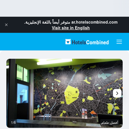
ar.hotelscombined.com
متوفر أيضاً باللغة الإنجليزية.
Visit site in English
أفضل طعام
1/6
غر