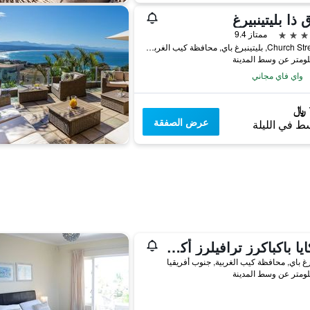
 ذا بليتينبيرغ
ممتاز 9.4
40 Church Street, بليتينبرغ باي, محافظة كيب الغربية, جنوب أفريقيا
واي فاي مجاني
عرض الصفقة
ط في الليلة
أماكايا باكباكرز ترافيلرز أكوموديشن
برغ باي, محافظة كيب الغربية, جنوب أفريقيا