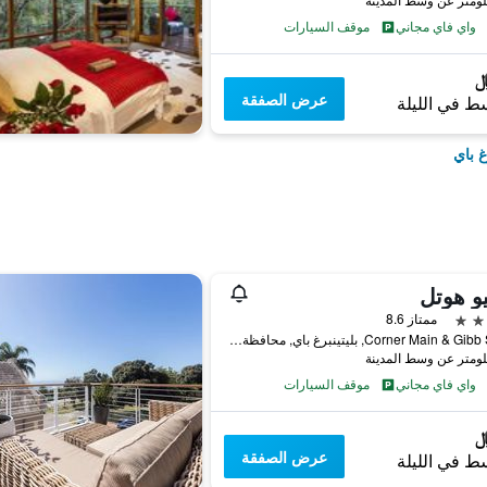
واي فاي مجاني
موقف السيارات
عرض الصفقة
ط في الليلة
غ باي
يو هوتل
ممتاز 8.6
Corner Main & Gibb Street, بليتينبرغ باي, محافظة كيب الغربية, جنوب أفريقيا
واي فاي مجاني
موقف السيارات
عرض الصفقة
ط في الليلة