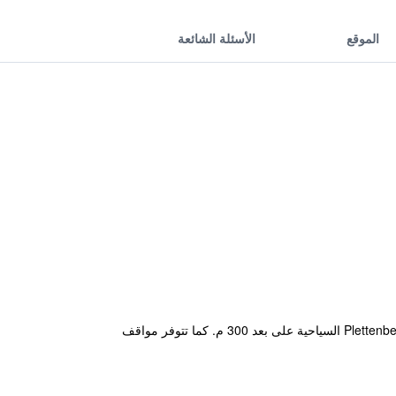
الموقع
الأسئلة الشائعة
يقع Urban Plett في خليج بليتينبيرغ على بعد 300 م من الكنيسة الأنجليكانية التاريخية، ويضم حديقة. تقع معلومات خليج Plettenberg السياحية على بعد 300 م. كما تتوفر مواقف