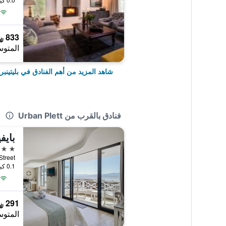
833 ﷼
المتوس
شاهد المزيد من أهم الفنادق في بليتينبر
فنادق بالقرب من Urban Plett
بايف
4 نجوم
0.1 كيلومتر عن وسط المدينة
291 ﷼
المتوس