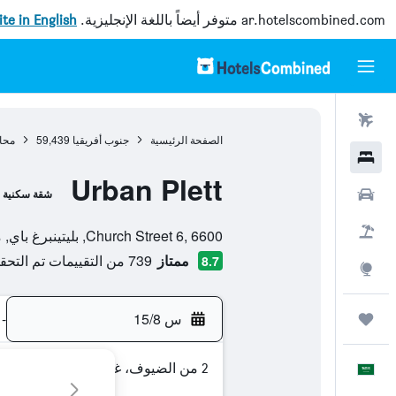
ar.hotelscombined.com
متوفر أيضاً باللغة الإنجليزية.
site in English
رحلات طيران
الصفحة الرئيسية
جنوب أفريقيا
59,439
محا
فنادق
Urban Plett
سيارات
شقة سكنية
تقييم فئة 0
حزم العروض
Church Street 6, 6600, بليتينبرغ باي, محافظة كيب الغربية, جنوب أفريقيا
ممتاز
739 من التقييمات تم التحقق منها
8.7
استكشاف
س 15/8
-
رحلات
2 من الضيوف، غرفة واحدة
العَرَبِيَّة