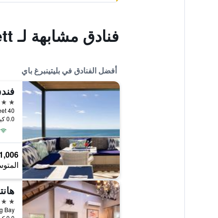
فنادق مشابهة لـ Urban Plett
أفضل الفنادق في بليتينبرغ باي
فندق
5 نجوم
0.0 كيلومتر عن وسط المدينة
1,006 ﷼
المتوس
هانت
5 نجوم
0.0 كيلومتر عن وسط المدينة