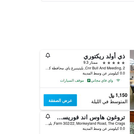
ذي أولد ريكتوري
5 نجوم
ممتاز 9.3
Cnr Bull And Meeding, 2, بليتينبرغ باي, محافظة كيب الغربية, جنوب أفريقيا
0.0 كيلومتر عن وسط المدينة
واي فاي مجاني
موقف السيارات
1,150 ﷼
عرض الصفقة
المتوسط في الليلة
تروغون هاوس اند فوريست سبا
Farm 302/22, Monkeyland Road, The Crags, بليتينبرغ باي, محافظة كيب الغربية, جنوب أفريقيا
0.0 كيلومتر عن وسط المدينة