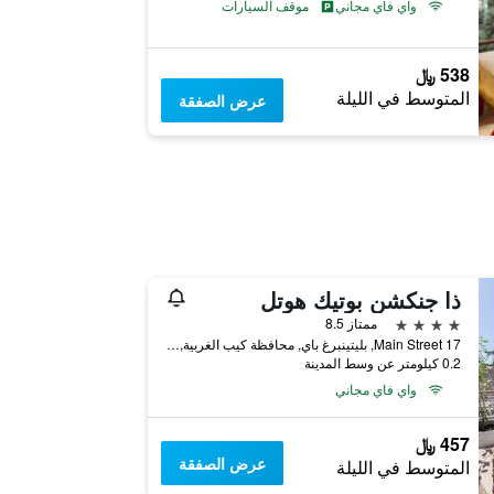
واي فاي مجاني
موقف السيارات
538 ﷼
المتوسط في الليلة
عرض الصفقة
ذا جنكشن بوتيك هوتل
4 نجوم
ممتاز 8.5
17 Main Street, بليتينبرغ باي, محافظة كيب الغربية, جنوب أفريقيا
0.2 كيلومتر عن وسط المدينة
واي فاي مجاني
457 ﷼
عرض الصفقة
المتوسط في الليلة