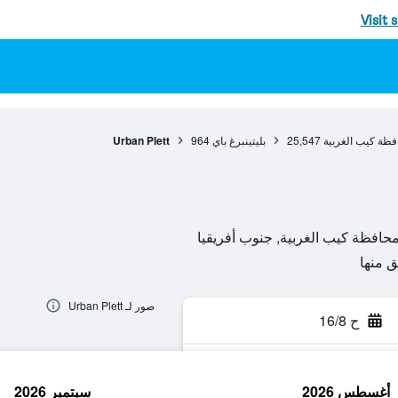
Visit 
فظة كيب الغربية
25,547
بليتينبرغ باي
964
Urban Plett
صور لـ Urban Plett
ح 16/8
أغسطس 2026
سبتمبر 2026