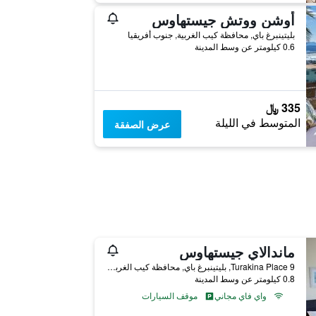
أوشن ووتش جيستهاوس
بليتينبرغ باي, محافظة كيب الغربية, جنوب أفريقيا
0.6 كيلومتر عن وسط المدينة
335 ﷼
المتوسط في الليلة
عرض الصفقة
ماندالاي جيستهاوس
9 Turakina Place, بليتينبرغ باي, محافظة كيب الغربية, جنوب أفريقيا
0.8 كيلومتر عن وسط المدينة
واي فاي مجاني
موقف السيارات