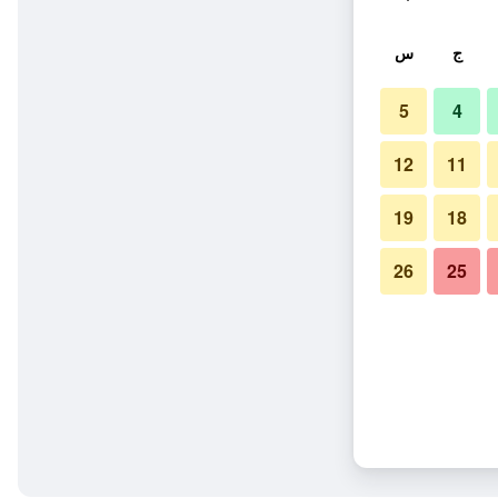
ج
س
5
4
12
11
19
18
26
25