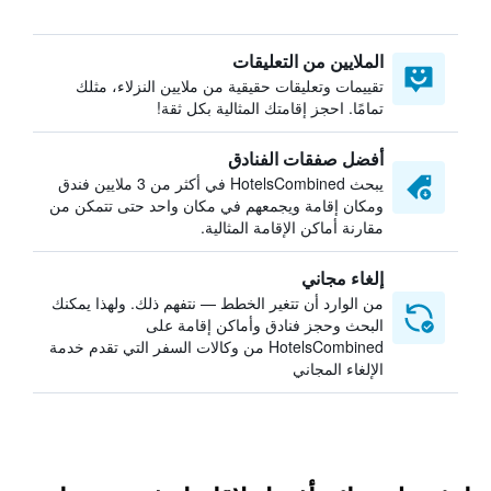
الملايين من التعليقات
تقييمات وتعليقات حقيقية من ملايين النزلاء، مثلك
تمامًا. احجز إقامتك المثالية بكل ثقة!
أفضل صفقات الفنادق
يبحث HotelsCombined في أكثر من 3 ملايين فندق
ومكان إقامة ويجمعهم في مكان واحد حتى تتمكن من
مقارنة أماكن الإقامة المثالية.
إلغاء مجاني
من الوارد أن تتغير الخطط — نتفهم ذلك. ولهذا يمكنك
البحث وحجز فنادق وأماكن إقامة على
HotelsCombined من وكالات السفر التي تقدم خدمة
الإلغاء المجاني